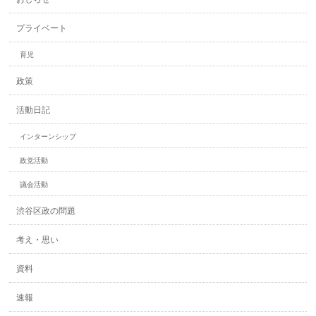
プライベート
育児
政策
活動日記
インターンシップ
政党活動
議会活動
渋谷区政の問題
考え・思い
資料
速報