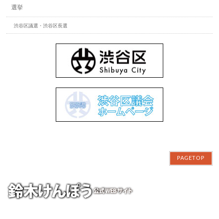
選挙
渋谷区議選・渋谷区長選
PAGETOP