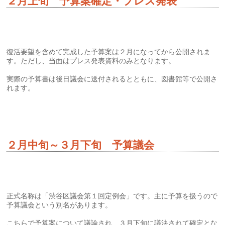
２月上旬 予算案確定・プレス発表
復活要望を含めて完成した予算案は２月になってから公開されま
す。ただし、当面はプレス発表資料のみとなります。
実際の予算書は後日議会に送付されるとともに、図書館等で公開さ
れます。
２月中旬～３月下旬 予算議会
正式名称は「渋谷区議会第１回定例会」です。主に予算を扱うので
予算議会という別名があります。
こちらで予算案について議論され、３月下旬に議決されて確定とな