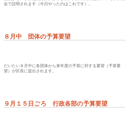
会で説明されます（今日やったのはこれです）。
８月中 団体の予算要望
だいたい８月中に各団体から来年度の予算に対する要望（予算要
望）が区長に提出されます。
９月１５日ごろ 行政各部の予算要望