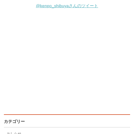
@kenpo_shibuyaさんのツイート
カテゴリー
おしらせ