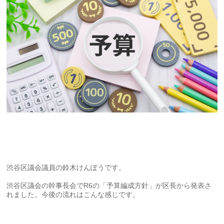
渋谷区議会議員の鈴木けんぽうです。
渋谷区議会の幹事長会でR6の「予算編成方針」が区長から発表さ
れました。今後の流れはこんな感じです。