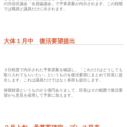
の渋谷区議会「全員協議会」で予算原案が内示されます。この段階
では職員と議員だけに示されます。
大体１月中 復活要望提出
３日程度で内示された予算原案を確認し、「これだけはどうしても
取り入れてもらいたい」というものを復活要望にまとめて区長に提
出します。これは議員だけではなく各部も提出します。
保留財源というものが２億円ありまして、区長はその範囲で復活要
望から意見を採用して予算に加えます。