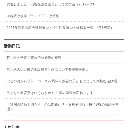
実現しました！渋谷区議会議員としての実績（2019～23）
渋谷区政改革プラン2023（政策集）
2023年渋谷区議会議員選挙・渋谷区長選挙の候補者一覧（4/18更新）
活動日記
荒川区の子育て事故予防施策の視察
代々木大山公園の仮設校舎計画について要望書を提出
はるのおがわプレーパーク22周年～渋谷の子どもにとって大切な遊び場
子どもの教育費はいくらかかる？ 国の調査が変わります
「算国の時数を減らす」のは問題か？～文科省情報・技術WGの議論を整
理～
人気記事