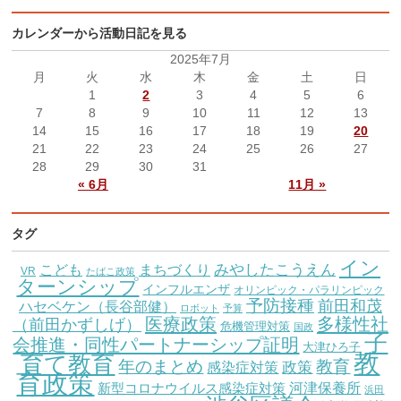
カレンダーから活動日記を見る
2025年7月
月
火
水
木
金
土
日
1
2
3
4
5
6
7
8
9
10
11
12
13
14
15
16
17
18
19
20
21
22
23
24
25
26
27
28
29
30
31
« 6月
11月 »
タグ
イン
こども
みやしたこうえん
まちづくり
VR
たばこ政策
ターンシップ
インフルエンザ
オリンピック・パラリンピック
予防接種
前田和茂
ハセベケン（長谷部健）
ロボット
予算
医療政策
多様性社
（前田かずしげ）
危機管理対策
国政
子
会推進・同性パートナーシップ証明
大津ひろ子
教
育て教育
教育
年のまとめ
感染症対策
政策
育政策
新型コロナウイルス感染症対策
河津保養所
浜田