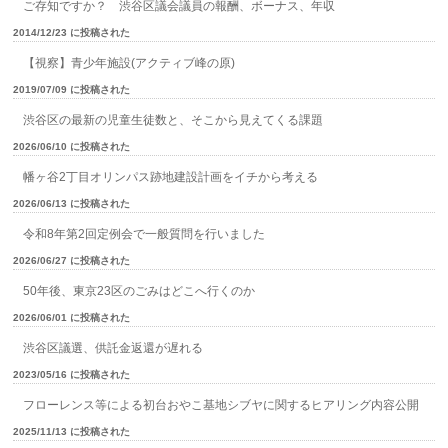
ご存知ですか？ 渋谷区議会議員の報酬、ボーナス、年収
2014/12/23 に投稿された
【視察】青少年施設(アクティブ峰の原)
2019/07/09 に投稿された
渋谷区の最新の児童生徒数と、そこから見えてくる課題
2026/06/10 に投稿された
幡ヶ谷2丁目オリンパス跡地建設計画をイチから考える
2026/06/13 に投稿された
令和8年第2回定例会で一般質問を行いました
2026/06/27 に投稿された
50年後、東京23区のごみはどこへ行くのか
2026/06/01 に投稿された
渋谷区議選、供託金返還が遅れる
2023/05/16 に投稿された
フローレンス等による初台おやこ基地シブヤに関するヒアリング内容公開
2025/11/13 に投稿された