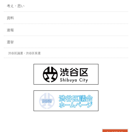
考え・思い
資料
速報
選挙
渋谷区議選・渋谷区長選