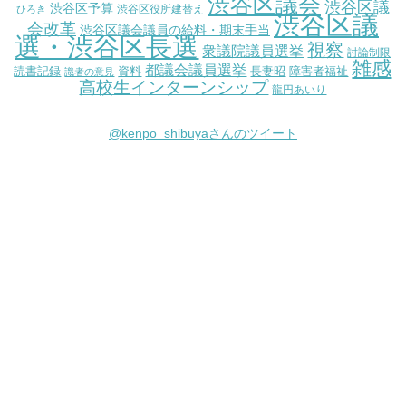
渋谷区議会
渋谷区議
渋谷区予算
渋谷区役所建替え
ひろき
渋谷区議
会改革
渋谷区議会議員の給料・期末手当
選・渋谷区長選
視察
衆議院議員選挙
討論制限
雑感
都議会議員選挙
読書記録
資料
長妻昭
障害者福祉
識者の意見
高校生インターンシップ
龍円あいり
@kenpo_shibuyaさんのツイート