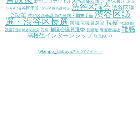
新型コロナウイルス感染症対策
河津保養所
浜田
渋谷区議会
渋谷区議
渋谷区予算
渋谷区役所建替え
ひろき
渋谷区議
会改革
渋谷区議会議員の給料・期末手当
選・渋谷区長選
視察
衆議院議員選挙
討論制限
雑感
都議会議員選挙
読書記録
資料
長妻昭
障害者福祉
識者の意見
高校生インターンシップ
龍円あいり
@kenpo_shibuyaさんのツイート