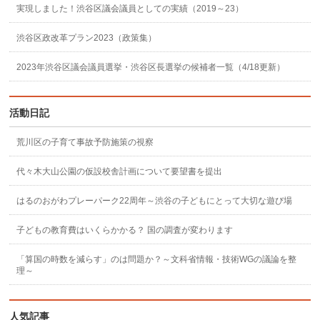
実現しました！渋谷区議会議員としての実績（2019～23）
渋谷区政改革プラン2023（政策集）
2023年渋谷区議会議員選挙・渋谷区長選挙の候補者一覧（4/18更新）
活動日記
荒川区の子育て事故予防施策の視察
代々木大山公園の仮設校舎計画について要望書を提出
はるのおがわプレーパーク22周年～渋谷の子どもにとって大切な遊び場
子どもの教育費はいくらかかる？ 国の調査が変わります
「算国の時数を減らす」のは問題か？～文科省情報・技術WGの議論を整
理～
人気記事