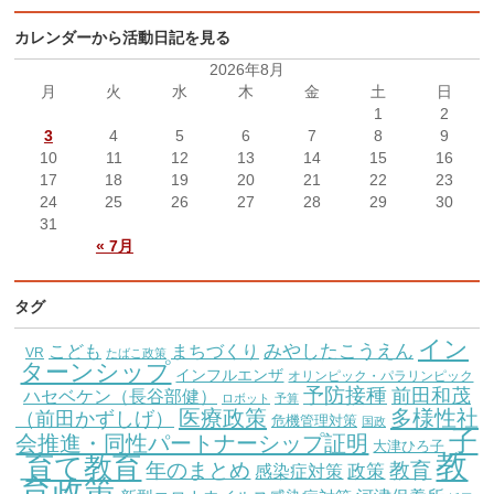
カレンダーから活動日記を見る
2026年8月
月
火
水
木
金
土
日
1
2
3
4
5
6
7
8
9
10
11
12
13
14
15
16
17
18
19
20
21
22
23
24
25
26
27
28
29
30
31
« 7月
タグ
イン
こども
みやしたこうえん
まちづくり
VR
たばこ政策
ターンシップ
インフルエンザ
オリンピック・パラリンピック
予防接種
前田和茂
ハセベケン（長谷部健）
ロボット
予算
医療政策
多様性社
（前田かずしげ）
危機管理対策
国政
子
会推進・同性パートナーシップ証明
大津ひろ子
教
育て教育
教育
年のまとめ
感染症対策
政策
育政策