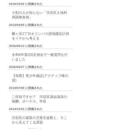
2018/10/02 に投稿された
９割の人が知らない「渋谷区土地利
用調整条例」
2014/04/05 に投稿された
幡ヶ谷2丁目オリンパス跡地建設計画
をイチから考える
2026/06/13 に投稿された
令和8年第2回定例会で一般質問を行
いました
2026/06/27 に投稿された
【視察】青少年施設(アクティブ峰の
原)
2019/07/09 に投稿された
ご存知ですか？ 渋谷区議会議員の
報酬、ボーナス、年収
2014/12/23 に投稿された
渋谷区の最新の児童生徒数と、そこ
から見えてくる課題