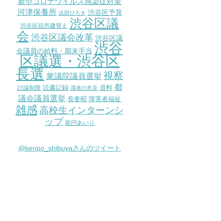
新型コロナウイルス感染症対策
河津保養所
渋谷区予算
浜田ひろき
渋谷区議
渋谷区役所建替え
会
渋谷区議会改革
渋谷区議
渋谷
会議員の給料・期末手当
区議選・渋谷区
長選
視察
衆議院議員選挙
都
討論制限
読書記録
資料
識者の意見
議会議員選挙
長妻昭
障害者福祉
雑感
高校生インターンシ
ップ
龍円あいり
@kenpo_shibuyaさんのツイート