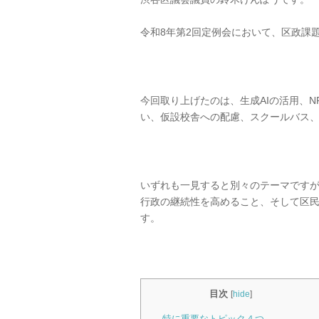
令和8年第2回定例会において、区政課
今回取り上げたのは、生成AIの活用、
い、仮設校舎への配慮、スクールバス
いずれも一見すると別々のテーマです
行政の継続性を高めること、そして区
す。
目次
[
hide
]
特に重要なトピック４つ