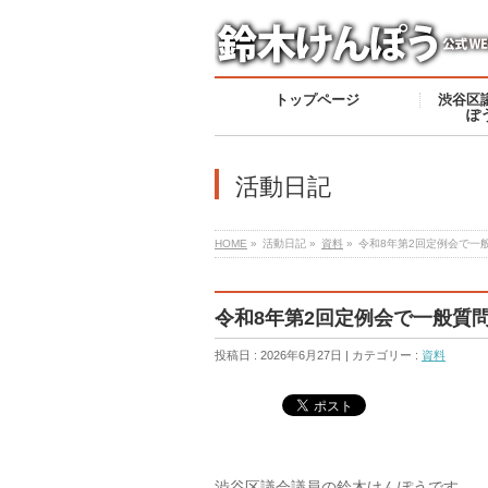
トップページ
渋谷区
ぽ
活動日記
HOME
»
活動日記 »
資料
»
令和8年第2回定例会で一
令和8年第2回定例会で一般質
投稿日 : 2026年6月27日 | カテゴリー :
資料
渋谷区議会議員の鈴木けんぽうです。