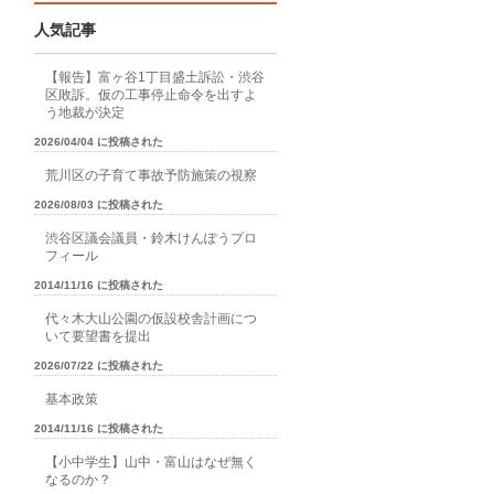
人気記事
【報告】富ヶ谷1丁目盛土訴訟・渋谷
区敗訴。仮の工事停止命令を出すよ
う地裁が決定
2026/04/04 に投稿された
荒川区の子育て事故予防施策の視察
2026/08/03 に投稿された
渋谷区議会議員・鈴木けんぽうプロ
フィール
2014/11/16 に投稿された
代々木大山公園の仮設校舎計画につ
いて要望書を提出
2026/07/22 に投稿された
基本政策
2014/11/16 に投稿された
【小中学生】山中・富山はなぜ無く
なるのか？