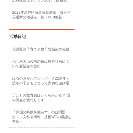
渋谷区政改革プラン2023（政策集）
2023年渋谷区議会議員選挙・渋谷区
長選挙の候補者一覧（4/18更新）
活動日記
荒川区の子育て事故予防施策の視察
代々木大山公園の仮設校舎計画につ
いて要望書を提出
はるのおがわプレーパーク22周年～
渋谷の子どもにとって大切な遊び場
子どもの教育費はいくらかかる？ 国
の調査が変わります
「算国の時数を減らす」のは問題
か？～文科省情報・技術WGの議論を
整理～