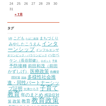
24
25
26
27
28
29
30
31
« 7月
タグ
こども
まちづくり
VR
たばこ政策
インタ
みやしたこうえん
ーンシップ
インフルエンザ
ハセベ
オリンピック・パラリンピック
ケン（長谷部健）
ロボット
予算
予防接種
前田和茂（前田
医療政策
かずしげ）
危機管
多様性社会推
理対策
国政
進・同性パートナーシッ
子育て
プ証明
大津ひろ子
教育
年のまとめ
感染症対
教育政策
教育
策
政策