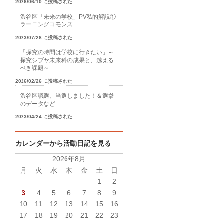
2026/06/10 に投稿された
渋谷区「未来の学校」PV私的解説①
ラーニングコモンズ
2023/07/28 に投稿された
「探究の時間は学校に行きたい」～
探究シブヤ未来科の成果と、越える
べき課題～
2026/02/26 に投稿された
渋谷区議選、当選しました！＆選挙
のデータなど
2023/04/24 に投稿された
カレンダーから活動日記を見る
2026年8月
月
火
水
木
金
土
日
1
2
3
4
5
6
7
8
9
10
11
12
13
14
15
16
17
18
19
20
21
22
23