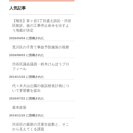
人気記事
【報告】富ヶ谷1丁目盛土訴訟・渋谷
区敗訴。仮の工事停止命令を出すよ
う地裁が決定
2026/04/04 に投稿された
荒川区の子育て事故予防施策の視察
2026/08/03 に投稿された
渋谷区議会議員・鈴木けんぽうプロ
フィール
2014/11/16 に投稿された
代々木大山公園の仮設校舎計画につ
いて要望書を提出
2026/07/22 に投稿された
基本政策
2014/11/16 に投稿された
渋谷区の最新の児童生徒数と、そこ
から見えてくる課題