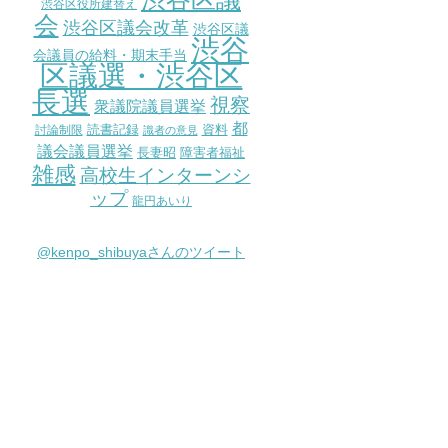
渋谷区役所建替え
会
渋谷区議会改革
渋谷区議
渋谷
会議員の給料・期末手当
区議選・渋谷区
長選
視察
衆議院議員選挙
都
討論制限
読書記録
資料
識者の意見
議会議員選挙
長妻昭
障害者福祉
雑感
高校生インターンシ
ップ
龍円あいり
@kenpo_shibuyaさんのツイート