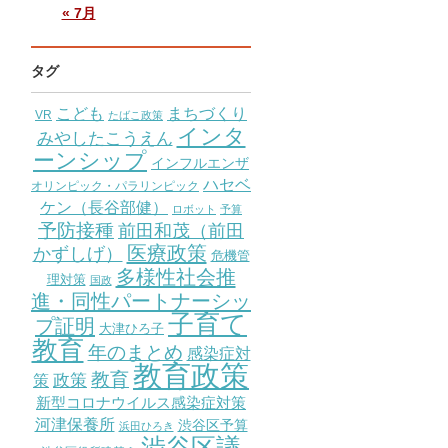
« 7月
タグ
こども
まちづくり
VR
たばこ政策
インタ
みやしたこうえん
ーンシップ
インフルエンザ
ハセベ
オリンピック・パラリンピック
ケン（長谷部健）
ロボット
予算
予防接種
前田和茂（前田
医療政策
かずしげ）
危機管
多様性社会推
理対策
国政
進・同性パートナーシッ
子育て
プ証明
大津ひろ子
教育
年のまとめ
感染症対
教育政策
教育
策
政策
新型コロナウイルス感染症対策
河津保養所
渋谷区予算
浜田ひろき
渋谷区議