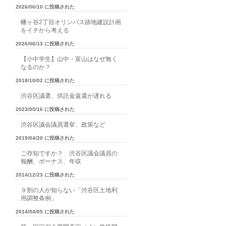
2026/06/10 に投稿された
幡ヶ谷2丁目オリンパス跡地建設計画
をイチから考える
2026/06/13 に投稿された
【小中学生】山中・富山はなぜ無く
なるのか？
2018/10/02 に投稿された
渋谷区議選、供託金返還が遅れる
2023/05/16 に投稿された
渋谷区議会議員選挙、政策など
2019/04/20 に投稿された
ご存知ですか？ 渋谷区議会議員の
報酬、ボーナス、年収
2014/12/23 に投稿された
９割の人が知らない「渋谷区土地利
用調整条例」
2014/04/05 に投稿された