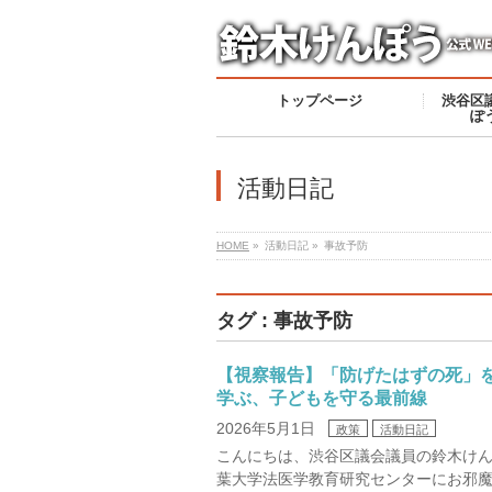
トップページ
渋谷区
ぽ
活動日記
HOME
»
活動日記 »
事故予防
タグ : 事故予防
【視察報告】「防げたはずの死」
学ぶ、子どもを守る最前線
2026年5月1日
政策
活動日記
こんにちは、渋谷区議会議員の鈴木けん
葉大学法医学教育研究センターにお邪