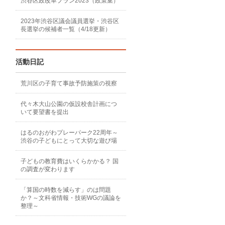
渋谷区政改革プラン2023（政策集）
2023年渋谷区議会議員選挙・渋谷区
長選挙の候補者一覧（4/18更新）
活動日記
荒川区の子育て事故予防施策の視察
代々木大山公園の仮設校舎計画につ
いて要望書を提出
はるのおがわプレーパーク22周年～
渋谷の子どもにとって大切な遊び場
子どもの教育費はいくらかかる？ 国
の調査が変わります
「算国の時数を減らす」のは問題
か？～文科省情報・技術WGの議論を
整理～