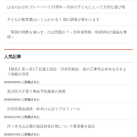
はるのおがわプレーパーク22周年～渋谷の子どもにとって大切な遊び場
子どもの教育費はいくらかかる？ 国の調査が変わります
「算国の時数を減らす」のは問題か？～文科省情報・技術WGの議論を整
理～
人気記事
【報告】富ヶ谷1丁目盛土訴訟・渋谷区敗訴。仮の工事停止命令を出すよ
う地裁が決定
2026/04/04 に投稿された
荒川区の子育て事故予防施策の視察
2026/08/03 に投稿された
渋谷区議会議員・鈴木けんぽうプロフィール
2014/11/16 に投稿された
代々木大山公園の仮設校舎計画について要望書を提出
2026/07/22 に投稿された