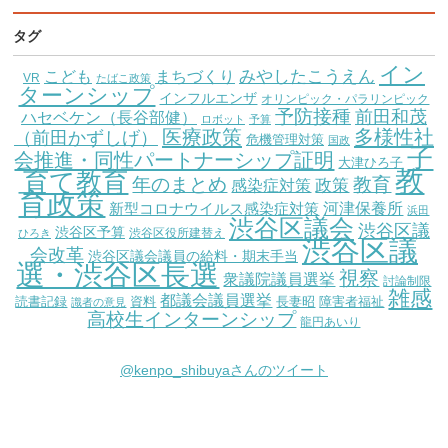
タグ
イン
こども
みやしたこうえん
まちづくり
VR
たばこ政策
ターンシップ
インフルエンザ
オリンピック・パラリンピック
予防接種
前田和茂
ハセベケン（長谷部健）
ロボット
予算
医療政策
多様性社
（前田かずしげ）
危機管理対策
国政
子
会推進・同性パートナーシップ証明
大津ひろ子
教
育て教育
教育
年のまとめ
感染症対策
政策
育政策
新型コロナウイルス感染症対策
河津保養所
浜田
渋谷区議会
渋谷区議
渋谷区予算
渋谷区役所建替え
ひろき
渋谷区議
会改革
渋谷区議会議員の給料・期末手当
選・渋谷区長選
視察
衆議院議員選挙
討論制限
雑感
都議会議員選挙
読書記録
資料
長妻昭
障害者福祉
識者の意見
高校生インターンシップ
龍円あいり
@kenpo_shibuyaさんのツイート