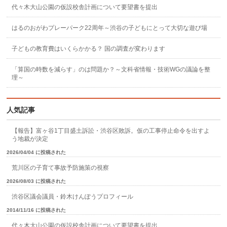
代々木大山公園の仮設校舎計画について要望書を提出
はるのおがわプレーパーク22周年～渋谷の子どもにとって大切な遊び場
子どもの教育費はいくらかかる？ 国の調査が変わります
「算国の時数を減らす」のは問題か？～文科省情報・技術WGの議論を整
理～
人気記事
【報告】富ヶ谷1丁目盛土訴訟・渋谷区敗訴。仮の工事停止命令を出すよ
う地裁が決定
2026/04/04 に投稿された
荒川区の子育て事故予防施策の視察
2026/08/03 に投稿された
渋谷区議会議員・鈴木けんぽうプロフィール
2014/11/16 に投稿された
代々木大山公園の仮設校舎計画について要望書を提出