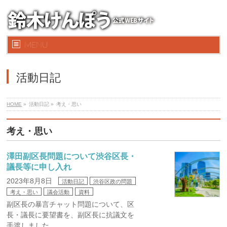
MENU
活動日記
HOME
»
活動日記 »
考え・思い
考え・思い
澤田副区長問題について渋谷区長・
議長等に申し入れ
2023年8月8日
活動日記
渋谷区政の問題
考え・思い
議会活動
資料
副区長の暴言チャット問題について、区
長・議長に要望書を、副区長に抗議文を
手渡しました。