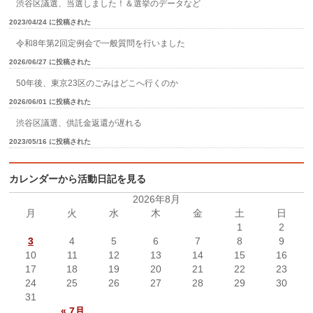
渋谷区議選、当選しました！＆選挙のデータなど
2023/04/24 に投稿された
令和8年第2回定例会で一般質問を行いました
2026/06/27 に投稿された
50年後、東京23区のごみはどこへ行くのか
2026/06/01 に投稿された
渋谷区議選、供託金返還が遅れる
2023/05/16 に投稿された
カレンダーから活動日記を見る
2026年8月
月
火
水
木
金
土
日
1
2
3
4
5
6
7
8
9
10
11
12
13
14
15
16
17
18
19
20
21
22
23
24
25
26
27
28
29
30
31
« 7月