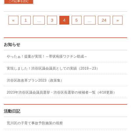
この記事を読む
«
1
…
3
4
5
…
24
»
お知らせ
やったぁ！提案が実現！～帯状疱疹ワクチン助成～
実現しました！渋谷区議会議員としての実績（2019～23）
渋谷区政改革プラン2023（政策集）
2023年渋谷区議会議員選挙・渋谷区長選挙の候補者一覧（4/18更新）
活動日記
荒川区の子育て事故予防施策の視察