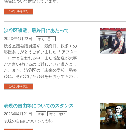
議論について解説しています。
この記事を読む
渋谷区議選、最終日にあたって
2023年4月22日
考え・思い
渋谷区議会議員選挙、最終日。数多くの
応援ありがとうございました! * アフター
コロナと言われる中、まだ感染症が大事
だと言い続けるのは難しいけど貫きまし
た。また、渋谷区の「未来の学校」発表
後に、その欠けた部分を補おうするの …
この記事を読む
表現の自由等についてのスタンス
2023年4月21日
政策
考え・思い
表現の自由についての姿勢