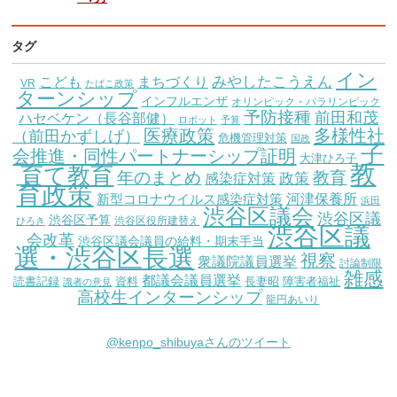
タグ
イン
こども
みやしたこうえん
まちづくり
VR
たばこ政策
ターンシップ
インフルエンザ
オリンピック・パラリンピック
予防接種
前田和茂
ハセベケン（長谷部健）
ロボット
予算
医療政策
多様性社
（前田かずしげ）
危機管理対策
国政
子
会推進・同性パートナーシップ証明
大津ひろ子
教
育て教育
教育
年のまとめ
感染症対策
政策
育政策
新型コロナウイルス感染症対策
河津保養所
浜田
渋谷区議会
渋谷区議
渋谷区予算
渋谷区役所建替え
ひろき
渋谷区議
会改革
渋谷区議会議員の給料・期末手当
選・渋谷区長選
視察
衆議院議員選挙
討論制限
雑感
都議会議員選挙
読書記録
資料
長妻昭
障害者福祉
識者の意見
高校生インターンシップ
龍円あいり
@kenpo_shibuyaさんのツイート