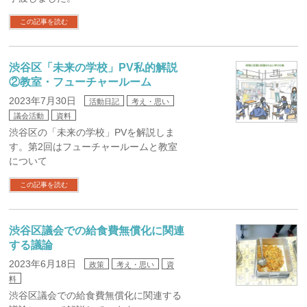
この記事を読む
渋谷区「未来の学校」PV私的解説
②教室・フューチャールーム
2023年7月30日
活動日記
考え・思い
議会活動
資料
渋谷区の「未来の学校」PVを解説しま
す。第2回はフューチャールームと教室
について
この記事を読む
渋谷区議会での給食費無償化に関連
する議論
2023年6月18日
政策
考え・思い
資
料
渋谷区議会での給食費無償化に関連する