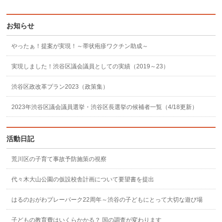
お知らせ
やったぁ！提案が実現！～帯状疱疹ワクチン助成～
実現しました！渋谷区議会議員としての実績（2019～23）
渋谷区政改革プラン2023（政策集）
2023年渋谷区議会議員選挙・渋谷区長選挙の候補者一覧（4/18更新）
活動日記
荒川区の子育て事故予防施策の視察
代々木大山公園の仮設校舎計画について要望書を提出
はるのおがわプレーパーク22周年～渋谷の子どもにとって大切な遊び場
子どもの教育費はいくらかかる？ 国の調査が変わります