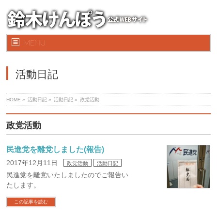
MENU
活動日記
HOME
»
活動日記 »
活動日記
»
政党活動
政党活動
民進党を離党しました(報告)
2017年12月11日
政党活動
活動日記
民進党を離党いたしましたのでご報告い
たします。
この記事を読む