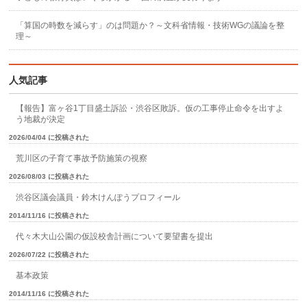
「算国の時数を減らす」のは問題か？～文科省情報・技術WGの議論を整
理～
人気記事
【報告】富ヶ谷1丁目盛土訴訟・渋谷区敗訴。仮の工事停止命令を出すよ
う地裁が決定
2026/04/04 に投稿された
荒川区の子育て事故予防施策の視察
2026/08/03 に投稿された
渋谷区議会議員・鈴木けんぽうプロフィール
2014/11/16 に投稿された
代々木大山公園の仮設校舎計画について要望書を提出
2026/07/22 に投稿された
基本政策
2014/11/16 に投稿された