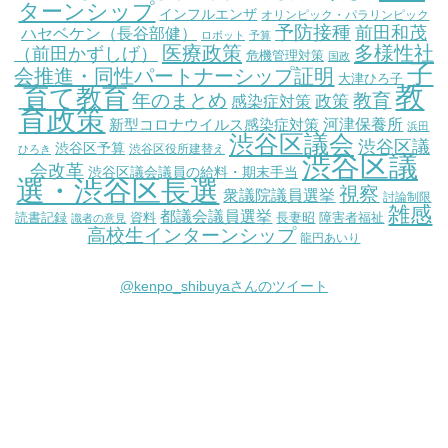
ターンシップ
インフルエンザ
オリンピック・パラリンピック
予防接種
前田和茂
ハセベケン（長谷部健）
ロボット
予算
医療政策
多様性社
（前田かずしげ）
危機管理対策
国政
子
会推進・同性パートナーシップ証明
大津ひろ子
教
育て教育
教育
年のまとめ
感染症対策
政策
育政策
新型コロナウイルス感染症対策
河津保養所
浜田
渋谷区議会
渋谷区議
渋谷区予算
渋谷区役所建替え
ひろき
渋谷区議
会改革
渋谷区議会議員の給料・期末手当
選・渋谷区長選
視察
衆議院議員選挙
討論制限
雑感
都議会議員選挙
読書記録
資料
長妻昭
障害者福祉
識者の意見
高校生インターンシップ
龍円あいり
@kenpo_shibuyaさんのツイート