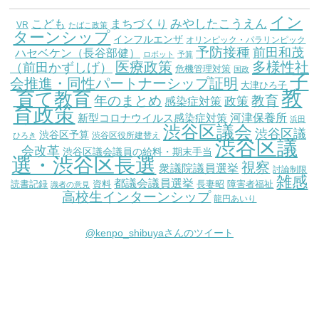
イン
こども
みやしたこうえん
まちづくり
VR
たばこ政策
ターンシップ
インフルエンザ
オリンピック・パラリンピック
予防接種
前田和茂
ハセベケン（長谷部健）
ロボット
予算
医療政策
多様性社
（前田かずしげ）
危機管理対策
国政
子
会推進・同性パートナーシップ証明
大津ひろ子
教
育て教育
教育
年のまとめ
感染症対策
政策
育政策
新型コロナウイルス感染症対策
河津保養所
浜田
渋谷区議会
渋谷区議
渋谷区予算
渋谷区役所建替え
ひろき
渋谷区議
会改革
渋谷区議会議員の給料・期末手当
選・渋谷区長選
視察
衆議院議員選挙
討論制限
雑感
都議会議員選挙
読書記録
資料
長妻昭
障害者福祉
識者の意見
高校生インターンシップ
龍円あいり
@kenpo_shibuyaさんのツイート