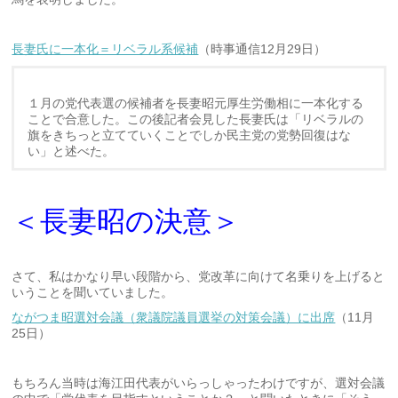
長妻氏に一本化＝リベラル系候補
（時事通信12月29日）
１月の党代表選の候補者を長妻昭元厚生労働相に一本化する
ことで合意した。この後記者会見した長妻氏は「リベラルの
旗をきちっと立てていくことでしか民主党の党勢回復はな
い」と述べた。
＜長妻昭の決意＞
さて、私はかなり早い段階から、党改革に向けて名乗りを上げると
いうことを聞いていました。
ながつま昭選対会議（衆議院議員選挙の対策会議）に出席
（11月
25日）
もちろん当時は海江田代表がいらっしゃったわけですが、選対会議