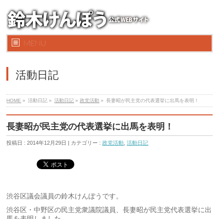
MENU
活動日記
HOME
»
活動日記 »
活動日記
»
政党活動
»
長妻昭が民主党の代表選挙に出馬を表明！
長妻昭が民主党の代表選挙に出馬を表明！
投稿日 : 2014年12月29日 | カテゴリー :
政党活動
,
活動日記
渋谷区議会議員の鈴木けんぽうです。
渋谷区・中野区の民主党衆議院議員、長妻昭が民主党代表選挙に出
馬を表明しました。