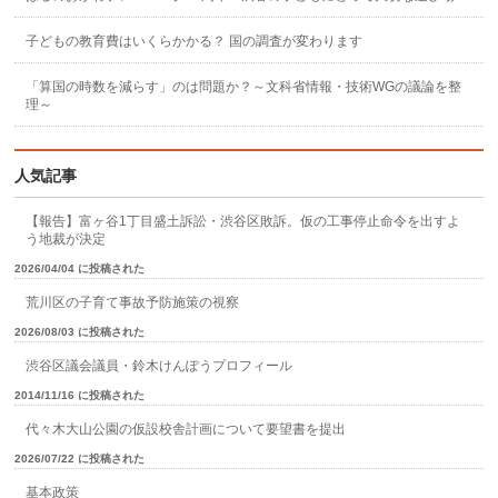
子どもの教育費はいくらかかる？ 国の調査が変わります
「算国の時数を減らす」のは問題か？～文科省情報・技術WGの議論を整
理～
人気記事
【報告】富ヶ谷1丁目盛土訴訟・渋谷区敗訴。仮の工事停止命令を出すよ
う地裁が決定
2026/04/04 に投稿された
荒川区の子育て事故予防施策の視察
2026/08/03 に投稿された
渋谷区議会議員・鈴木けんぽうプロフィール
2014/11/16 に投稿された
代々木大山公園の仮設校舎計画について要望書を提出
2026/07/22 に投稿された
基本政策