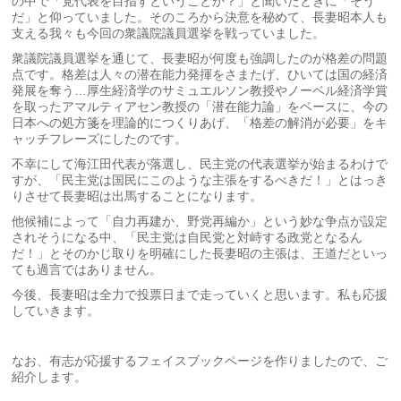
の中で「党代表を目指すということか？」と聞いたときに「そう
だ」と仰っていました。そのころから決意を秘めて、長妻昭本人も
支える我々も今回の衆議院議員選挙を戦っていました。
衆議院議員選挙を通じて、長妻昭が何度も強調したのが格差の問題
点です。格差は人々の潜在能力発揮をさまたげ、ひいては国の経済
発展を奪う…厚生経済学のサミュエルソン教授やノーベル経済学賞
を取ったアマルティアセン教授の「潜在能力論」をベースに、今の
日本への処方箋を理論的につくりあげ、「格差の解消が必要」をキ
ャッチフレーズにしたのです。
不幸にして海江田代表が落選し、民主党の代表選挙が始まるわけで
すが、「民主党は国民にこのような主張をするべきだ！」とはっき
りさせて長妻昭は出馬することになります。
他候補によって「自力再建か、野党再編か」という妙な争点が設定
されそうになる中、「民主党は自民党と対峙する政党となるん
だ！」とそのかじ取りを明確にした長妻昭の主張は、王道だといっ
ても過言ではありません。
今後、長妻昭は全力で投票日まで走っていくと思います。私も応援
していきます。
なお、有志が応援するフェイスブックページを作りましたので、ご
紹介します。