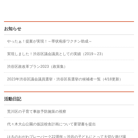
お知らせ
やったぁ！提案が実現！～帯状疱疹ワクチン助成～
実現しました！渋谷区議会議員としての実績（2019～23）
渋谷区政改革プラン2023（政策集）
2023年渋谷区議会議員選挙・渋谷区長選挙の候補者一覧（4/18更新）
活動日記
荒川区の子育て事故予防施策の視察
代々木大山公園の仮設校舎計画について要望書を提出
はるのおがわプレーパーク22周年～渋谷の子どもにとって大切な遊び場