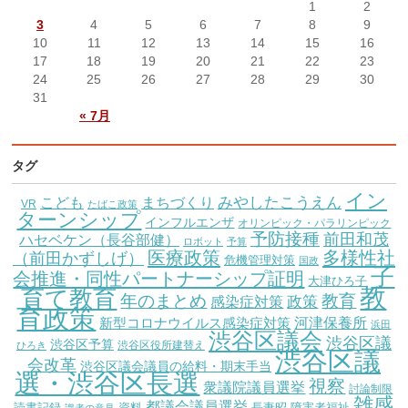
1
2
3
4
5
6
7
8
9
10
11
12
13
14
15
16
17
18
19
20
21
22
23
24
25
26
27
28
29
30
31
« 7月
タグ
イン
こども
みやしたこうえん
まちづくり
VR
たばこ政策
ターンシップ
インフルエンザ
オリンピック・パラリンピック
予防接種
前田和茂
ハセベケン（長谷部健）
ロボット
予算
医療政策
多様性社
（前田かずしげ）
危機管理対策
国政
子
会推進・同性パートナーシップ証明
大津ひろ子
教
育て教育
教育
年のまとめ
感染症対策
政策
育政策
新型コロナウイルス感染症対策
河津保養所
浜田
渋谷区議会
渋谷区議
渋谷区予算
渋谷区役所建替え
ひろき
渋谷区議
会改革
渋谷区議会議員の給料・期末手当
選・渋谷区長選
視察
衆議院議員選挙
討論制限
雑感
都議会議員選挙