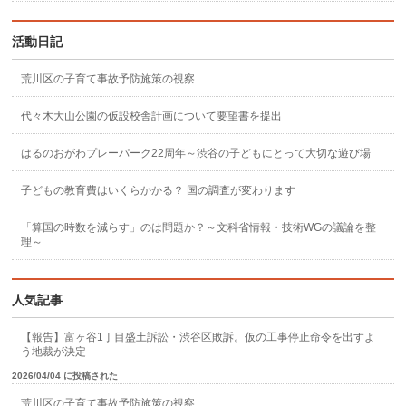
活動日記
荒川区の子育て事故予防施策の視察
代々木大山公園の仮設校舎計画について要望書を提出
はるのおがわプレーパーク22周年～渋谷の子どもにとって大切な遊び場
子どもの教育費はいくらかかる？ 国の調査が変わります
「算国の時数を減らす」のは問題か？～文科省情報・技術WGの議論を整
理～
人気記事
【報告】富ヶ谷1丁目盛土訴訟・渋谷区敗訴。仮の工事停止命令を出すよ
う地裁が決定
2026/04/04 に投稿された
荒川区の子育て事故予防施策の視察