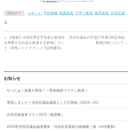
投稿タグ
ロボット
,
予防接種
,
医療政策
,
子育て教育
,
教育政策
,
渋谷区議
会
←
【速報】渋谷区男女平等及び多様性
渋谷区議会の平成27年第1回定例会、
を尊重する社会を推進する条例につい
審議日程について
→
て（同性パートナーシップ証明書等）
お知らせ
やったぁ！提案が実現！～帯状疱疹ワクチン助成～
実現しました！渋谷区議会議員としての実績（2019～23）
渋谷区政改革プラン2023（政策集）
2023年渋谷区議会議員選挙・渋谷区長選挙の候補者一覧（4/18更新）