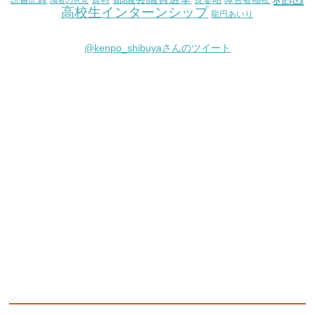
読書記録
資料
長妻昭
障害者福祉
識者の意見
高校生インターンシップ
龍円あいり
@kenpo_shibuyaさんのツイート