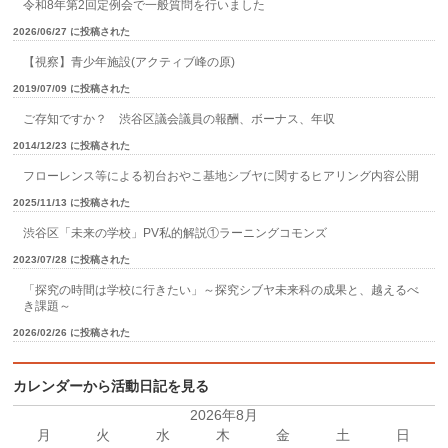
令和8年第2回定例会で一般質問を行いました
2026/06/27 に投稿された
【視察】青少年施設(アクティブ峰の原)
2019/07/09 に投稿された
ご存知ですか？ 渋谷区議会議員の報酬、ボーナス、年収
2014/12/23 に投稿された
フローレンス等による初台おやこ基地シブヤに関するヒアリング内容公開
2025/11/13 に投稿された
渋谷区「未来の学校」PV私的解説①ラーニングコモンズ
2023/07/28 に投稿された
「探究の時間は学校に行きたい」～探究シブヤ未来科の成果と、越えるべ
き課題～
2026/02/26 に投稿された
カレンダーから活動日記を見る
2026年8月
月
火
水
木
金
土
日