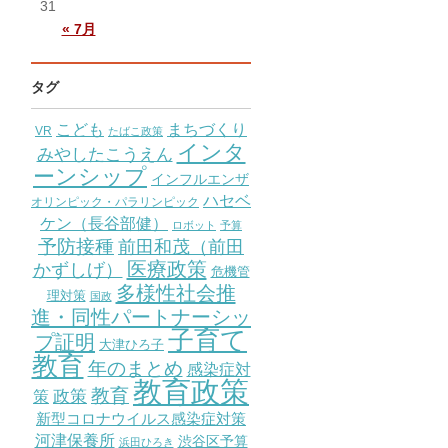
31
« 7月
タグ
こども
まちづくり
VR
たばこ政策
インタ
みやしたこうえん
ーンシップ
インフルエンザ
ハセベ
オリンピック・パラリンピック
ケン（長谷部健）
ロボット
予算
予防接種
前田和茂（前田
医療政策
かずしげ）
危機管
多様性社会推
理対策
国政
進・同性パートナーシッ
子育て
プ証明
大津ひろ子
教育
年のまとめ
感染症対
教育政策
教育
策
政策
新型コロナウイルス感染症対策
河津保養所
渋谷区予算
浜田ひろき