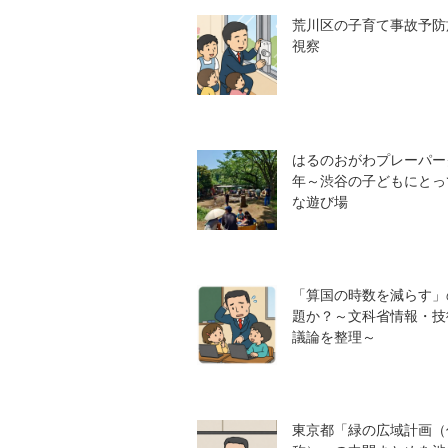
荒川区の子育て事故予防
視察
はるのおがわプレーパー
年～渋谷の子どもにとっ
な遊び場
「算国の時数を減らす」
題か？～文科省情報・技
議論を整理～
東京都「緑の広域計画（