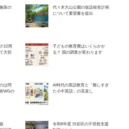
施策の
代々木大山公園の仮設校舎計画
について要望書を提出
ク22周
子どもの教育費はいくらかか
て大切
る？ 国の調査が変わります
のは問
AI時代の英語教育と「難しすぎ
術WGの
た小中英語」の見直し
仮
令和8年度 渋谷区の不登校支援