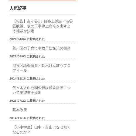
人気記事
【報告】富ヶ谷1丁目盛土訴訟・渋谷
区敗訴。仮の工事停止命令を出すよ
う地裁が決定
2026/04/04 に投稿された
荒川区の子育て事故予防施策の視察
2026/08/03 に投稿された
渋谷区議会議員・鈴木けんぽうプロ
フィール
2014/11/16 に投稿された
代々木大山公園の仮設校舎計画につ
いて要望書を提出
2026/07/22 に投稿された
基本政策
2014/11/16 に投稿された
【小中学生】山中・富山はなぜ無く
なるのか？