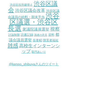
渋谷区議
渋谷区役所建替え
会
渋谷区議会改革
渋谷区議
渋谷
会議員の給料・期末手当
区議選・渋谷区
長選
視察
衆議院議員選挙
都
討論制限
読書記録
資料
識者の意見
議会議員選挙
長妻昭
障害者福祉
雑感
高校生インターンシ
ップ
龍円あいり
@kenpo_shibuyaさんのツイート