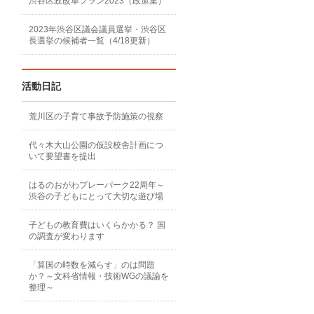
渋谷区政改革プラン2023（政策集）
2023年渋谷区議会議員選挙・渋谷区
長選挙の候補者一覧（4/18更新）
活動日記
荒川区の子育て事故予防施策の視察
代々木大山公園の仮設校舎計画につ
いて要望書を提出
はるのおがわプレーパーク22周年～
渋谷の子どもにとって大切な遊び場
子どもの教育費はいくらかかる？ 国
の調査が変わります
「算国の時数を減らす」のは問題
か？～文科省情報・技術WGの議論を
整理～