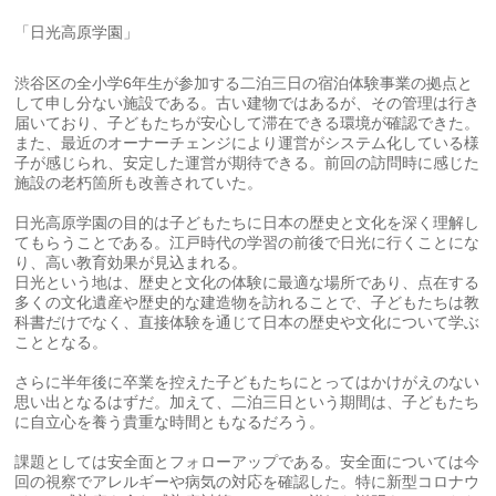
「日光高原学園」
渋谷区の全小学6年生が参加する二泊三日の宿泊体験事業の拠点と
して申し分ない施設である。古い建物ではあるが、その管理は行き
届いており、子どもたちが安心して滞在できる環境が確認できた。
また、最近のオーナーチェンジにより運営がシステム化している様
子が感じられ、安定した運営が期待できる。前回の訪問時に感じた
施設の老朽箇所も改善されていた。
日光高原学園の目的は子どもたちに日本の歴史と文化を深く理解し
てもらうことである。江戸時代の学習の前後で日光に行くことにな
り、高い教育効果が見込まれる。
日光という地は、歴史と文化の体験に最適な場所であり、点在する
多くの文化遺産や歴史的な建造物を訪れることで、子どもたちは教
科書だけでなく、直接体験を通じて日本の歴史や文化について学ぶ
こととなる。
さらに半年後に卒業を控えた子どもたちにとってはかけがえのない
思い出となるはずだ。加えて、二泊三日という期間は、子どもたち
に自立心を養う貴重な時間ともなるだろう。
課題としては安全面とフォローアップである。安全面については今
回の視察でアレルギーや病気の対応を確認した。特に新型コロナウ