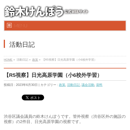
MENU
活動日記
HOME
»
活動日記 »
政策
»
【R5視察】日光高原学園（小6校外学習）
【R5視察】日光高原学園（小6校外学習）
投稿日 : 2023年6月30日 | カテゴリー :
政策
,
活動日記
,
議会活動
,
資料
渋谷区議会議員の鈴木けんぽうです。管外視察（渋谷区外の施設の
視察）の2件目、日光高原学園の視察です。