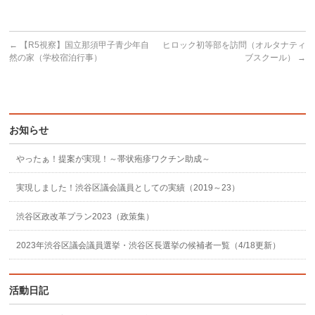
←
【R5視察】国立那須甲子青少年自
ヒロック初等部を訪問（オルタナティ
然の家（学校宿泊行事）
ブスクール）
→
お知らせ
やったぁ！提案が実現！～帯状疱疹ワクチン助成～
実現しました！渋谷区議会議員としての実績（2019～23）
渋谷区政改革プラン2023（政策集）
2023年渋谷区議会議員選挙・渋谷区長選挙の候補者一覧（4/18更新）
活動日記