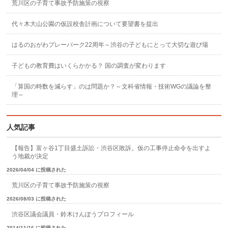
荒川区の子育て事故予防施策の視察
代々木大山公園の仮設校舎計画について要望書を提出
はるのおがわプレーパーク22周年～渋谷の子どもにとって大切な遊び場
子どもの教育費はいくらかかる？ 国の調査が変わります
「算国の時数を減らす」のは問題か？～文科省情報・技術WGの議論を整
理～
人気記事
【報告】富ヶ谷1丁目盛土訴訟・渋谷区敗訴。仮の工事停止命令を出すよ
う地裁が決定
2026/04/04 に投稿された
荒川区の子育て事故予防施策の視察
2026/08/03 に投稿された
渋谷区議会議員・鈴木けんぽうプロフィール
2014/11/16 に投稿された