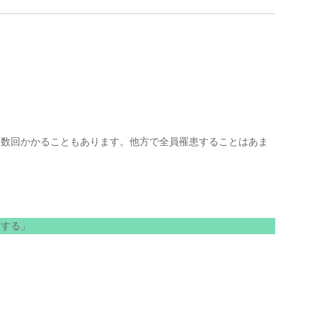
＞
複数回かかることもあります。他方で全員罹患することはあま
患する」