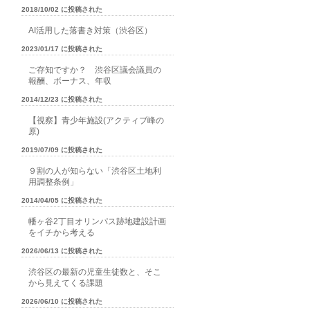
2018/10/02 に投稿された
AI活用した落書き対策（渋谷区）
2023/01/17 に投稿された
ご存知ですか？ 渋谷区議会議員の
報酬、ボーナス、年収
2014/12/23 に投稿された
【視察】青少年施設(アクティブ峰の
原)
2019/07/09 に投稿された
９割の人が知らない「渋谷区土地利
用調整条例」
2014/04/05 に投稿された
幡ヶ谷2丁目オリンパス跡地建設計画
をイチから考える
2026/06/13 に投稿された
渋谷区の最新の児童生徒数と、そこ
から見えてくる課題
2026/06/10 に投稿された