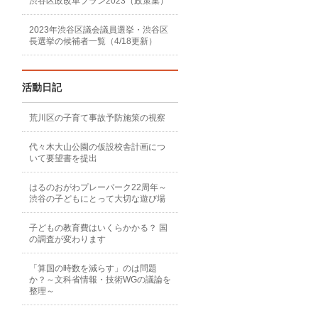
渋谷区政改革プラン2023（政策集）
2023年渋谷区議会議員選挙・渋谷区
長選挙の候補者一覧（4/18更新）
活動日記
荒川区の子育て事故予防施策の視察
代々木大山公園の仮設校舎計画につ
いて要望書を提出
はるのおがわプレーパーク22周年～
渋谷の子どもにとって大切な遊び場
子どもの教育費はいくらかかる？ 国
の調査が変わります
「算国の時数を減らす」のは問題
か？～文科省情報・技術WGの議論を
整理～