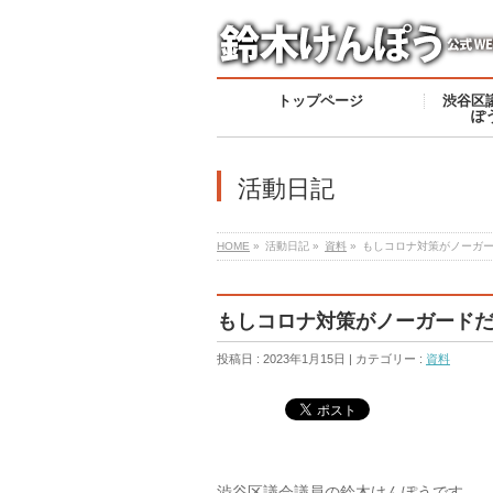
トップページ
渋谷区
ぽ
活動日記
HOME
»
活動日記 »
資料
»
もしコロナ対策がノーガ
もしコロナ対策がノーガード
投稿日 : 2023年1月15日 | カテゴリー :
資料
渋谷区議会議員の鈴木けんぽうです。