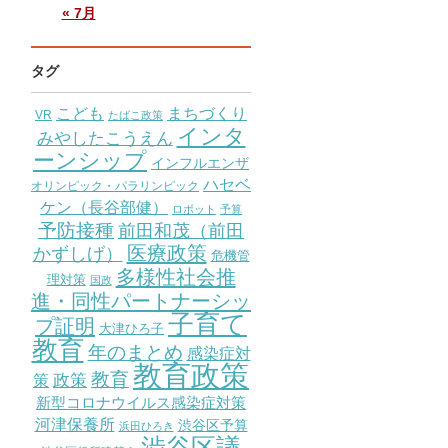
« 7月
タグ
こども
まちづくり
VR
たばこ政策
インタ
みやしたこうえん
ーンシップ
インフルエンザ
ハセベ
オリンピック・パラリンピック
ケン（長谷部健）
ロボット
予算
予防接種
前田和茂（前田
医療政策
かずしげ）
危機管
多様性社会推
理対策
国政
進・同性パートナーシッ
子育て
プ証明
大津ひろ子
教育
年のまとめ
感染症対
教育政策
教育
策
政策
新型コロナウイルス感染症対策
河津保養所
渋谷区予算
浜田ひろき
渋谷区議