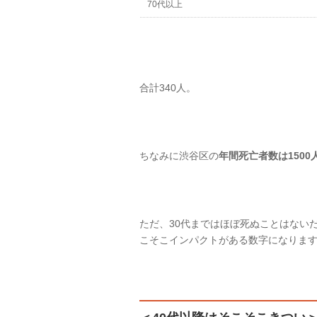
70代以上
合計340人。
ちなみに渋谷区の
年間死亡者数は1500
ただ、30代まではほぼ死ぬことはない
こそこインパクトがある数字になりま