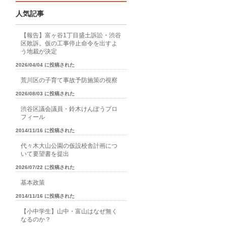
人気記事
【報告】富ヶ谷1丁目盛土訴訟・渋谷
区敗訴。仮の工事停止命令を出すよ
う地裁が決定
2026/04/04 に投稿された
荒川区の子育て事故予防施策の視察
2026/08/03 に投稿された
渋谷区議会議員・鈴木けんぽうプロ
フィール
2014/11/16 に投稿された
代々木大山公園の仮設校舎計画につ
いて要望書を提出
2026/07/22 に投稿された
基本政策
2014/11/16 に投稿された
【小中学生】山中・富山はなぜ無く
なるのか？