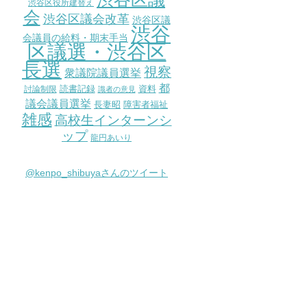
渋谷区役所建替え
会
渋谷区議会改革
渋谷区議
渋谷
会議員の給料・期末手当
区議選・渋谷区
長選
視察
衆議院議員選挙
都
討論制限
読書記録
資料
識者の意見
議会議員選挙
長妻昭
障害者福祉
雑感
高校生インターンシ
ップ
龍円あいり
@kenpo_shibuyaさんのツイート