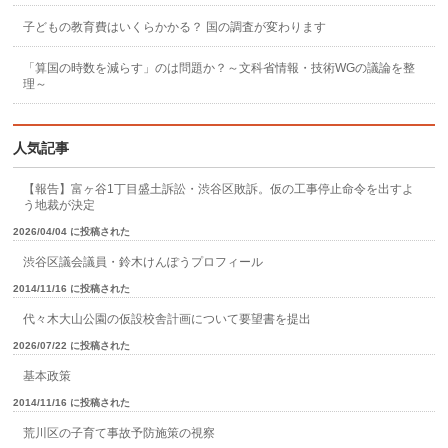
子どもの教育費はいくらかかる？ 国の調査が変わります
「算国の時数を減らす」のは問題か？～文科省情報・技術WGの議論を整
理～
人気記事
【報告】富ヶ谷1丁目盛土訴訟・渋谷区敗訴。仮の工事停止命令を出すよ
う地裁が決定
2026/04/04 に投稿された
渋谷区議会議員・鈴木けんぽうプロフィール
2014/11/16 に投稿された
代々木大山公園の仮設校舎計画について要望書を提出
2026/07/22 に投稿された
基本政策
2014/11/16 に投稿された
荒川区の子育て事故予防施策の視察