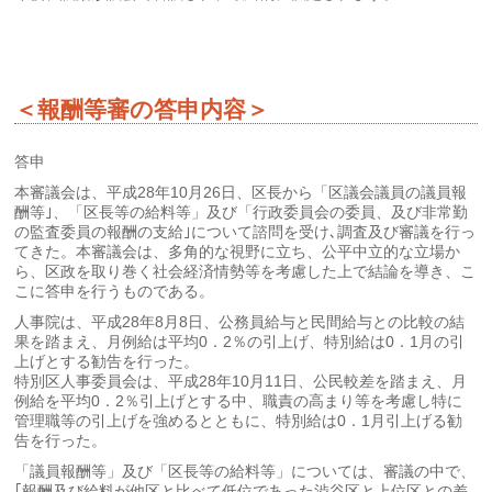
＜報酬等審の答申内容＞
答申
本審議会は、平成28年10月26日、区長から「区議会議員の議員報
酬等｣、「区長等の給料等」及び「行政委員会の委員、及び非常勤
の監査委員の報酬の支給｣について諮問を受け､調査及び審議を行っ
てきた。本審議会は、多角的な視野に立ち、公平中立的な立場か
ら、区政を取り巻く社会経済情勢等を考慮した上で結論を導き、こ
こに答申を行うものである。
人事院は、平成28年8月8日、公務員給与と民間給与との比較の結
果を踏まえ、月例給は平均0．2％の引上げ、特別給は0．1月の引
上げとする勧告を行った。
特別区人事委員会は、平成28年10月11日、公民較差を踏まえ、月
例給を平均0．2％引上げとする中、職責の高まり等を考慮し特に
管理職等の引上げを強めるとともに、特別給は0．1月引上げる勧
告を行った。
「議員報酬等」及び「区長等の給料等」については、審議の中で、
｢報酬及び給料が他区と比べて低位であった渋谷区と上位区との差