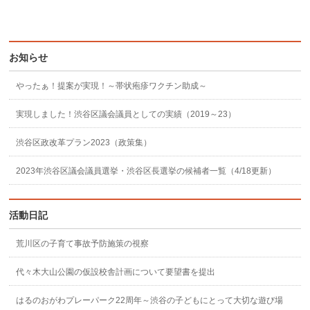
お知らせ
やったぁ！提案が実現！～帯状疱疹ワクチン助成～
実現しました！渋谷区議会議員としての実績（2019～23）
渋谷区政改革プラン2023（政策集）
2023年渋谷区議会議員選挙・渋谷区長選挙の候補者一覧（4/18更新）
活動日記
荒川区の子育て事故予防施策の視察
代々木大山公園の仮設校舎計画について要望書を提出
はるのおがわプレーパーク22周年～渋谷の子どもにとって大切な遊び場