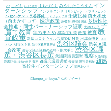
イン
こども
みやしたこうえん
まちづくり
VR
たばこ政策
ターンシップ
インフルエンザ
オリンピック・パラリンピック
予防接種
前田和茂
ハセベケン（長谷部健）
ロボット
予算
医療政策
多様性社
（前田かずしげ）
危機管理対策
国政
子
会推進・同性パートナーシップ証明
大津ひろ子
教
育て教育
教育
年のまとめ
感染症対策
政策
育政策
新型コロナウイルス感染症対策
河津保養所
浜田
渋谷区議会
渋谷区議
渋谷区予算
渋谷区役所建替え
ひろき
渋谷区議
会改革
渋谷区議会議員の給料・期末手当
選・渋谷区長選
視察
衆議院議員選挙
討論制限
雑感
都議会議員選挙
読書記録
資料
長妻昭
障害者福祉
識者の意見
高校生インターンシップ
龍円あいり
@kenpo_shibuyaさんのツイート