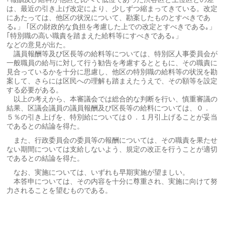
は、最近の引き上げ改定により、少しずつ縮まってきている。改定
にあたっては、他区の状況について、勘案したものとすべきであ
る｡」 ｢区の財政的な負担を考慮した上での改定とすべきである｡」
｢特別職の高い職責を踏まえた給料等にすべきである｡」
などの意見が出た。
議員報酬等及び区長等の給料等については、特別区人事委員会が
一般職員の給与に対して行う勧告を考慮するとともに、その職責に
見合っているかを十分に思慮し、他区の特別職の給料等の状況を勘
案して、さらには区民への理解も踏まえたうえで、その額等を設定
する必要がある。
以上の考えから、本審議会では総合的な判断を行い、慎重審議の
結果、区議会議員の議員報酬及び区長等の給料については、０．
５％の引き上げを、特別給については０．１月引上げることが妥当
であるとの結論を得た。
また、行政委員会の委員等の報酬については、その職責を果たせ
ない期間については支給しないよう、規定の改正を行うことが適切
であるとの結論を得た。
なお、実施については、いずれも早期実施が望ましい。
本答申については、その内容を十分に尊重され、実施に向けて努
力されることを望むものである。