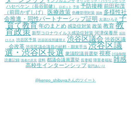
インフルエンザ
オリンピック・パラリンピック
予防接種
前田和茂
ハセベケン（長谷部健）
ロボット
予算
医療政策
多様性社
（前田かずしげ）
危機管理対策
国政
子
会推進・同性パートナーシップ証明
大津ひろ子
教
育て教育
教育
年のまとめ
感染症対策
政策
育政策
新型コロナウイルス感染症対策
河津保養所
浜田
渋谷区議会
渋谷区議
渋谷区予算
渋谷区役所建替え
ひろき
渋谷区議
会改革
渋谷区議会議員の給料・期末手当
選・渋谷区長選
視察
衆議院議員選挙
討論制限
雑感
都議会議員選挙
読書記録
資料
長妻昭
障害者福祉
識者の意見
高校生インターンシップ
龍円あいり
@kenpo_shibuyaさんのツイート