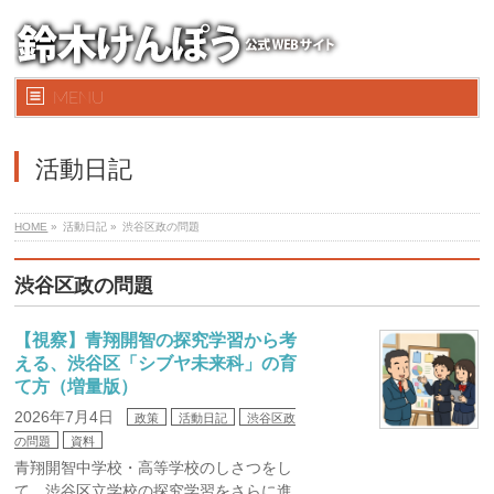
MENU
活動日記
HOME
»
活動日記 »
渋谷区政の問題
渋谷区政の問題
【視察】青翔開智の探究学習から考
える、渋谷区「シブヤ未来科」の育
て方（増量版）
2026年7月4日
政策
活動日記
渋谷区政
の問題
資料
青翔開智中学校・高等学校のしさつをし
て、渋谷区立学校の探究学習をさらに進