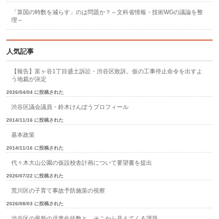
「算国の時数を減らす」のは問題か？～文科省情報・技術WGの議論を整
理～
人気記事
【報告】富ヶ谷1丁目盛土訴訟・渋谷区敗訴。仮の工事停止命令を出すよ
う地裁が決定
2026/04/04 に投稿された
渋谷区議会議員・鈴木けんぽうプロフィール
2014/11/16 に投稿された
基本政策
2014/11/16 に投稿された
代々木大山公園の仮設校舎計画について要望書を提出
2026/07/22 に投稿された
荒川区の子育て事故予防施策の視察
2026/08/03 に投稿された
渋谷区の最新の児童生徒数と、そこから見えてくる課題