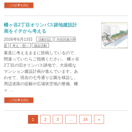
この記事を読む
幡ヶ谷2丁目オリンパス跡地建設計
画をイチから考える
2026年6月13日
活動日記
渋谷区政の問
題
考え・思い
議会活動
素直に考えるままに投稿しているので、
間違っていたらご指摘ください。 幡ヶ谷
2丁目の旧オリンパス跡地で、大規模な
マンション建設計画が進んでいます。あ
わせて、現在の七号通り公園を移設し、
周辺道路の拡幅や広場状空地の整備、幡
ヶ …
この記事を読む
1
2
3
…
16
»