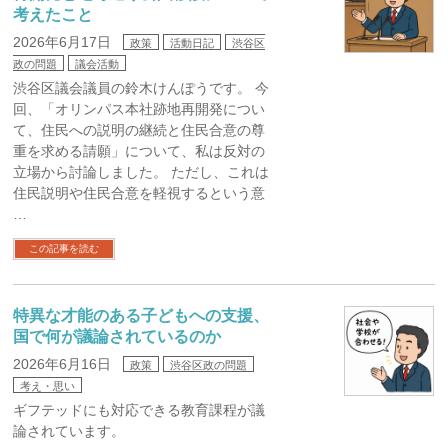
考えたこと
2026年6月17日
政策
活動日記
渋谷区
政の問題
議会活動
渋谷区議会議員の鈴木けんぽうです。 今
回、「オリンパス本社跡地再開発につい
て、住民への説明の継続と住民合意の尊
重を求める請願」について、私は反対の
立場から討論しました。 ただし、これは
住民説明や住民合意を軽視するという意
…
この記事を読む
特異な才能のある子どもへの支援、
国で何が議論されているのか
2026年6月16日
政策
渋谷区政の問題
考え・思い
ギフテッドにも対応できる教育課程が議
論されています。