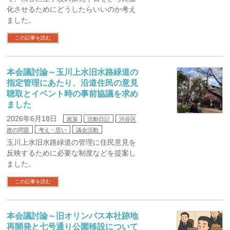
化させるためにどうしたらいいのか考え
ました。
この記事を読む
本会議討論～玉川上水旧水路緑道の
指定管理にあたり、沿道住民の意見
聴取とイベント時の事前協議を求め
ました
2026年6月18日
政策
活動日記
渋谷区
政の問題
考え・思い
議会活動
玉川上水旧水路緑道の管理に住民意見を
反映するために必要な制度などを提案し
ました。
この記事を読む
本会議討論～旧オリンパス本社跡地
再開発と七号通り公園移設について