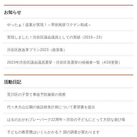
お知らせ
やったぁ！提案が実現！～帯状疱疹ワクチン助成～
実現しました！渋谷区議会議員としての実績（2019～23）
渋谷区政改革プラン2023（政策集）
2023年渋谷区議会議員選挙・渋谷区長選挙の候補者一覧（4/18更新）
活動日記
荒川区の子育て事故予防施策の視察
代々木大山公園の仮設校舎計画について要望書を提出
はるのおがわプレーパーク22周年～渋谷の子どもにとって大切な遊び場
子どもの教育費はいくらかかる？ 国の調査が変わります