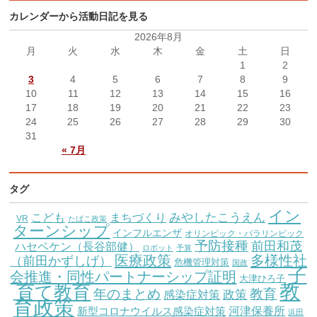
カレンダーから活動日記を見る
2026年8月
月
火
水
木
金
土
日
1
2
3
4
5
6
7
8
9
10
11
12
13
14
15
16
17
18
19
20
21
22
23
24
25
26
27
28
29
30
31
« 7月
タグ
イン
こども
みやしたこうえん
まちづくり
VR
たばこ政策
ターンシップ
インフルエンザ
オリンピック・パラリンピック
予防接種
前田和茂
ハセベケン（長谷部健）
ロボット
予算
医療政策
多様性社
（前田かずしげ）
危機管理対策
国政
子
会推進・同性パートナーシップ証明
大津ひろ子
教
育て教育
教育
年のまとめ
感染症対策
政策
育政策
新型コロナウイルス感染症対策
河津保養所
浜田