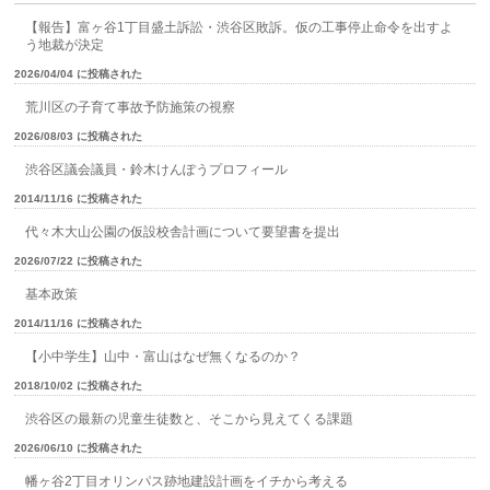
【報告】富ヶ谷1丁目盛土訴訟・渋谷区敗訴。仮の工事停止命令を出すよ
う地裁が決定
2026/04/04 に投稿された
荒川区の子育て事故予防施策の視察
2026/08/03 に投稿された
渋谷区議会議員・鈴木けんぽうプロフィール
2014/11/16 に投稿された
代々木大山公園の仮設校舎計画について要望書を提出
2026/07/22 に投稿された
基本政策
2014/11/16 に投稿された
【小中学生】山中・富山はなぜ無くなるのか？
2018/10/02 に投稿された
渋谷区の最新の児童生徒数と、そこから見えてくる課題
2026/06/10 に投稿された
幡ヶ谷2丁目オリンパス跡地建設計画をイチから考える