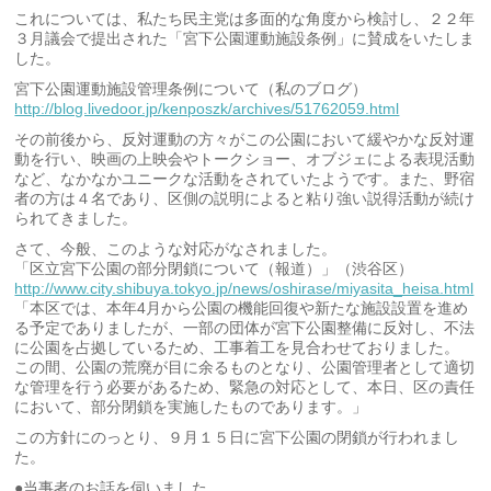
これについては、私たち民主党は多面的な角度から検討し、２２年
３月議会で提出された「宮下公園運動施設条例」に賛成をいたしま
した。
宮下公園運動施設管理条例について（私のブログ）
http://blog.livedoor.jp/kenposzk/archives/51762059.html
その前後から、反対運動の方々がこの公園において緩やかな反対運
動を行い、映画の上映会やトークショー、オブジェによる表現活動
など、なかなかユニークな活動をされていたようです。また、野宿
者の方は４名であり、区側の説明によると粘り強い説得活動が続け
られてきました。
さて、今般、このような対応がなされました。
「区立宮下公園の部分閉鎖について（報道）」（渋谷区）
http://www.city.shibuya.tokyo.jp/news/oshirase/miyasita_heisa.html
「本区では、本年4月から公園の機能回復や新たな施設設置を進め
る予定でありましたが、一部の団体が宮下公園整備に反対し、不法
に公園を占拠しているため、工事着工を見合わせておりました。
この間、公園の荒廃が目に余るものとなり、公園管理者として適切
な管理を行う必要があるため、緊急の対応として、本日、区の責任
において、部分閉鎖を実施したものであります。」
この方針にのっとり、９月１５日に宮下公園の閉鎖が行われまし
た。
●当事者のお話を伺いました。