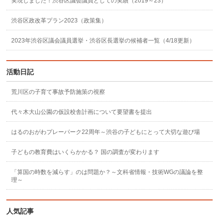
実現しました！渋谷区議会議員としての実績（2019～23）
渋谷区政改革プラン2023（政策集）
2023年渋谷区議会議員選挙・渋谷区長選挙の候補者一覧（4/18更新）
活動日記
荒川区の子育て事故予防施策の視察
代々木大山公園の仮設校舎計画について要望書を提出
はるのおがわプレーパーク22周年～渋谷の子どもにとって大切な遊び場
子どもの教育費はいくらかかる？ 国の調査が変わります
「算国の時数を減らす」のは問題か？～文科省情報・技術WGの議論を整
理～
人気記事