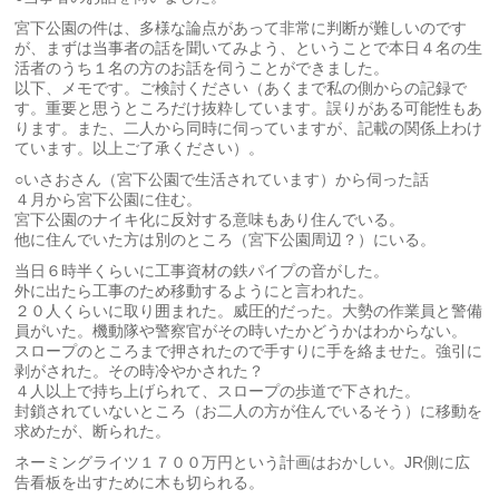
宮下公園の件は、多様な論点があって非常に判断が難しいのです
が、まずは当事者の話を聞いてみよう、ということで本日４名の生
活者のうち１名の方のお話を伺うことができました。
以下、メモです。ご検討ください（あくまで私の側からの記録で
す。重要と思うところだけ抜粋しています。誤りがある可能性もあ
ります。また、二人から同時に伺っていますが、記載の関係上わけ
ています。以上ご了承ください）。
○いさおさん（宮下公園で生活されています）から伺った話
４月から宮下公園に住む。
宮下公園のナイキ化に反対する意味もあり住んでいる。
他に住んでいた方は別のところ（宮下公園周辺？）にいる。
当日６時半くらいに工事資材の鉄パイプの音がした。
外に出たら工事のため移動するようにと言われた。
２０人くらいに取り囲まれた。威圧的だった。大勢の作業員と警備
員がいた。機動隊や警察官がその時いたかどうかはわからない。
スロープのところまで押されたので手すりに手を絡ませた。強引に
剥がされた。その時冷やかされた？
４人以上で持ち上げられて、スロープの歩道で下された。
封鎖されていないところ（お二人の方が住んでいるそう）に移動を
求めたが、断られた。
ネーミングライツ１７００万円という計画はおかしい。JR側に広
告看板を出すために木も切られる。