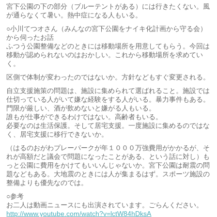
宮下公園の下の部分（ブルーテントがある）には行きたくない。風
が通らなくて暑い。熱中症になる人もいる。
○小川てつオさん（みんなの宮下公園をナイキ化計画から守る会）
から伺ったお話
ふつう公園整備などのときには移動場所を用意してもらう。今回は
移動が認められないのはおかしい。これから移動場所を求めてい
く。
区側で体制が変わったのではないか。方針などもすぐ変更される。
自立支援施策の問題は、施設に集められて選ばれること。施設では
仕切っている人がいて嫌な経験をする人がいる。暴力事件もある。
門限が厳しい、酒が飲めないと嫌がる人もいる。
誰もが仕事ができるわけではない。高齢者もいる。
必要なのは生活保護。そして居宅支援。一度施設に集めるのではな
く、居宅支援に移行できないか。
（はるのおがわプレーパークが年１０００万強費用がかかるが、そ
れが高額だと議会で問題になったことがある、という話に対し）も
っと公園に費用をかけてもいいんじゃないか。宮下公園は耐震の問
題などもある。大地震のときには人が集まるはず。スポーツ施設の
整備よりも優先なのでは。
○参考
お二人は動画ニュースにも出演されています。ごらんください。
http://www.youtube.com/watch?v=lctW84hDksA