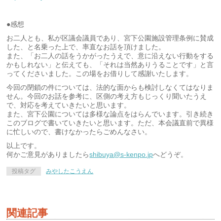
●感想
お二人とも、私が区議会議員であり、宮下公園施設管理条例に賛成
した、と名乗った上で、率直なお話を頂けました。
また、「お二人の話をうかがったうえで、意に沿えない行動をする
かもしれない」と伝えても、「それは当然ありうることです」と言
ってくださいました。この場をお借りして感謝いたします。
今回の閉鎖の件については、法的な面からも検討しなくてはなりま
せん。今回のお話を参考に、区側の考え方もじっくり聞いたうえ
で、対応を考えていきたいと思います。
また、宮下公園については多様な論点をはらんでいます。引き続き
このブログで書いていきたいと思います。ただ、本会議直前で異様
に忙しいので、書けなかったらごめんなさい。
以上です。
何かご意見がありましたら
shibuya@s-kenpo.jp
へどうぞ。
投稿タグ
みやしたこうえん
関連記事