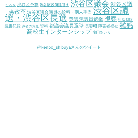
渋谷区議会
渋谷区議
渋谷区予算
渋谷区役所建替え
ひろき
渋谷区議
会改革
渋谷区議会議員の給料・期末手当
選・渋谷区長選
視察
衆議院議員選挙
討論制限
雑感
都議会議員選挙
読書記録
資料
長妻昭
障害者福祉
識者の意見
高校生インターンシップ
龍円あいり
@kenpo_shibuyaさんのツイート