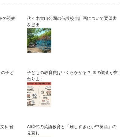
策の視察
代々木大山公園の仮設校舎計画について要望書
を提出
谷の子ど
子どもの教育費はいくらかかる？ 国の調査が変
わります
～文科省
AI時代の英語教育と「難しすぎた小中英語」の
見直し