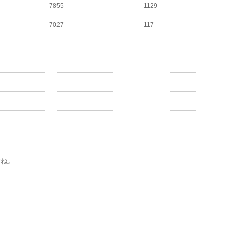
7855
-1129
7027
-117
すね。