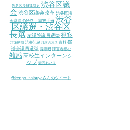
渋谷区議
渋谷区役所建替え
会
渋谷区議会改革
渋谷区議
渋谷
会議員の給料・期末手当
区議選・渋谷区
長選
視察
衆議院議員選挙
都
討論制限
読書記録
資料
識者の意見
議会議員選挙
長妻昭
障害者福祉
雑感
高校生インターンシ
ップ
龍円あいり
@kenpo_shibuyaさんのツイート