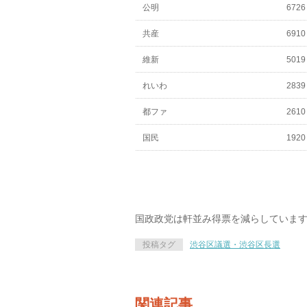
公明
6726
共産
6910
維新
5019
れいわ
2839
都ファ
2610
国民
1920
国政政党は軒並み得票を減らしていま
投稿タグ
渋谷区議選・渋谷区長選
関連記事