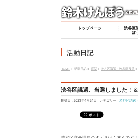
トップページ
渋谷区
ぽ
活動日記
HOME
»
活動日記 »
選挙
»
渋谷区議選・渋谷区長選
»
渋谷区議選、当選しました！
投稿日 : 2023年4月24日 | カテゴリー :
渋谷区議選
渋谷区議会議員のすずきけんぽうです