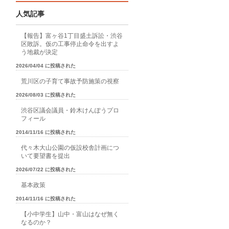
人気記事
【報告】富ヶ谷1丁目盛土訴訟・渋谷
区敗訴。仮の工事停止命令を出すよ
う地裁が決定
2026/04/04 に投稿された
荒川区の子育て事故予防施策の視察
2026/08/03 に投稿された
渋谷区議会議員・鈴木けんぽうプロ
フィール
2014/11/16 に投稿された
代々木大山公園の仮設校舎計画につ
いて要望書を提出
2026/07/22 に投稿された
基本政策
2014/11/16 に投稿された
【小中学生】山中・富山はなぜ無く
なるのか？