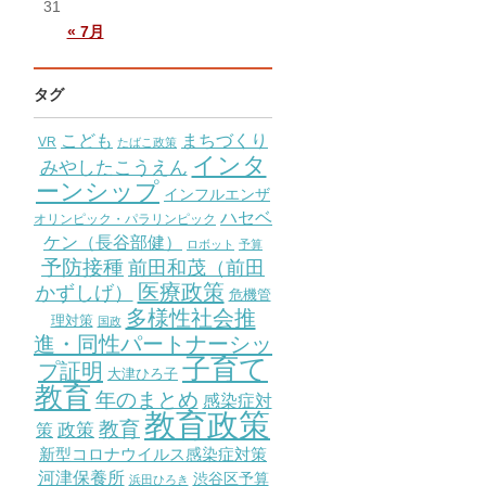
31
« 7月
タグ
こども
まちづくり
VR
たばこ政策
インタ
みやしたこうえん
ーンシップ
インフルエンザ
ハセベ
オリンピック・パラリンピック
ケン（長谷部健）
ロボット
予算
予防接種
前田和茂（前田
医療政策
かずしげ）
危機管
多様性社会推
理対策
国政
進・同性パートナーシッ
子育て
プ証明
大津ひろ子
教育
年のまとめ
感染症対
教育政策
教育
策
政策
新型コロナウイルス感染症対策
河津保養所
渋谷区予算
浜田ひろき