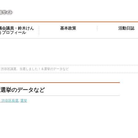
議会議員・鈴木けん
基本政策
活動日誌
うプロフィール
渋谷区議選、当選しました！＆選挙のデータなど
＆選挙のデータなど
・渋谷区長選
,
選挙
！