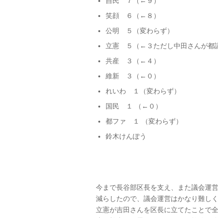
自民 ７（←９）
笑顔 ６（←８）
公明 ５（変わらず）
立憲 ５（←３ただし中田さんが都
共産 ３（←４）
維新 ３（←０）
れいわ １（変わらず）
国民 １ （←０）
都ファ １ （変わらず）
鈴木けんぽう
今まで長谷部区長を支え、また議会運
減らしたので、議会運営はかなり難し
立憲が吉田さんを区長に立てたことで全