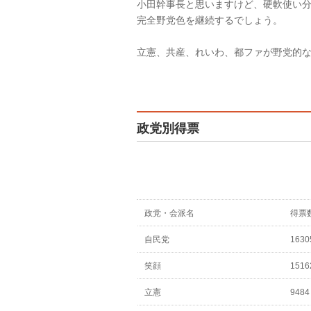
小田幹事長と思いますけど、硬軟使い
完全野党色を継続するでしょう。
立憲、共産、れいわ、都ファが野党的
政党別得票
政党・会派名
得票
自民党
1630
笑顔
1516
立憲
9484