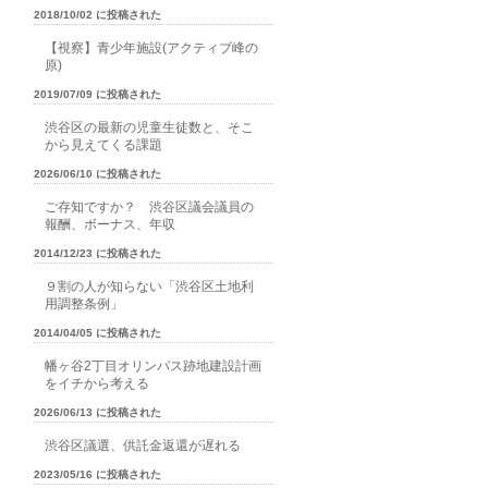
2018/10/02 に投稿された
【視察】青少年施設(アクティブ峰の
原)
2019/07/09 に投稿された
渋谷区の最新の児童生徒数と、そこ
から見えてくる課題
2026/06/10 に投稿された
ご存知ですか？ 渋谷区議会議員の
報酬、ボーナス、年収
2014/12/23 に投稿された
９割の人が知らない「渋谷区土地利
用調整条例」
2014/04/05 に投稿された
幡ヶ谷2丁目オリンパス跡地建設計画
をイチから考える
2026/06/13 に投稿された
渋谷区議選、供託金返還が遅れる
2023/05/16 に投稿された