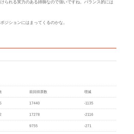
分けられる実力のある姉御なので強いですね。バランス的には
なポジションにはまってくるのかな。
数
前回得票数
増減
5
17440
-1135
2
17278
-2116
9755
-271