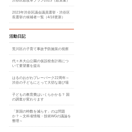
渋谷区政改革プラン2023（政策集）
2023年渋谷区議会議員選挙・渋谷区
長選挙の候補者一覧（4/18更新）
活動日記
荒川区の子育て事故予防施策の視察
代々木大山公園の仮設校舎計画につ
いて要望書を提出
はるのおがわプレーパーク22周年～
渋谷の子どもにとって大切な遊び場
子どもの教育費はいくらかかる？ 国
の調査が変わります
「算国の時数を減らす」のは問題
か？～文科省情報・技術WGの議論を
整理～