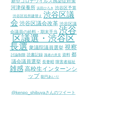
新型コロナウイルス感染症対策
河津保養所
渋谷区予算
浜田ひろき
渋谷区議
渋谷区役所建替え
会
渋谷区議会改革
渋谷区議
渋谷
会議員の給料・期末手当
区議選・渋谷区
長選
視察
衆議院議員選挙
都
討論制限
読書記録
資料
識者の意見
議会議員選挙
長妻昭
障害者福祉
雑感
高校生インターンシ
ップ
龍円あいり
@kenpo_shibuyaさんのツイート