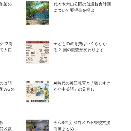
施策の
代々木大山公園の仮設校舎計画
について要望書を提出
ク22周
子どもの教育費はいくらかか
て大切
る？ 国の調査が変わります
のは問
AI時代の英語教育と「難しすぎ
術WGの
た小中英語」の見直し
仮
令和8年度 渋谷区の不登校支援
谷区議
制度まとめ