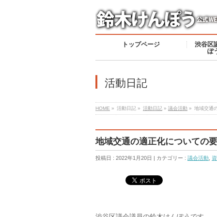
トップページ
渋谷区
ぽ
活動日記
HOME
»
活動日記 »
活動日記
»
議会活動
»
地域交通
地域交通の適正化についての
投稿日 : 2022年1月20日 | カテゴリー :
議会活動
,
資
渋谷区議会議員の鈴木けんぽうです。