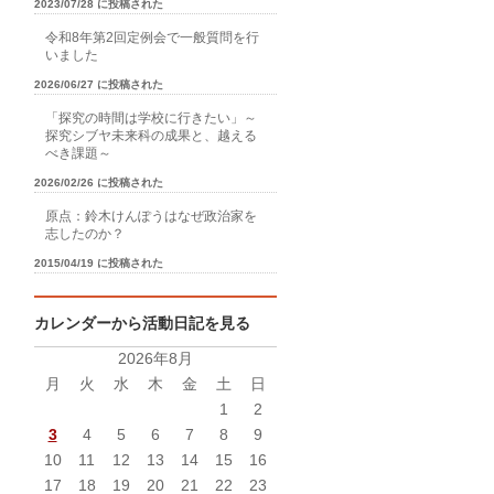
2023/07/28 に投稿された
令和8年第2回定例会で一般質問を行
いました
2026/06/27 に投稿された
「探究の時間は学校に行きたい」～
探究シブヤ未来科の成果と、越える
べき課題～
2026/02/26 に投稿された
原点：鈴木けんぽうはなぜ政治家を
志したのか？
2015/04/19 に投稿された
カレンダーから活動日記を見る
2026年8月
月
火
水
木
金
土
日
1
2
3
4
5
6
7
8
9
10
11
12
13
14
15
16
17
18
19
20
21
22
23