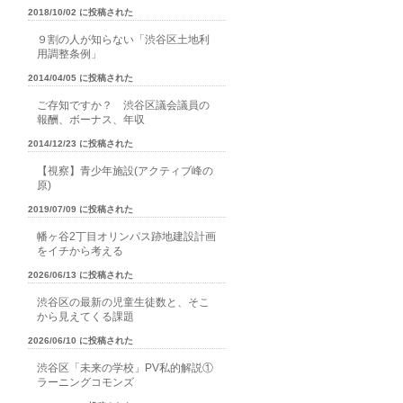
2018/10/02 に投稿された
９割の人が知らない「渋谷区土地利
用調整条例」
2014/04/05 に投稿された
ご存知ですか？ 渋谷区議会議員の
報酬、ボーナス、年収
2014/12/23 に投稿された
【視察】青少年施設(アクティブ峰の
原)
2019/07/09 に投稿された
幡ヶ谷2丁目オリンパス跡地建設計画
をイチから考える
2026/06/13 に投稿された
渋谷区の最新の児童生徒数と、そこ
から見えてくる課題
2026/06/10 に投稿された
渋谷区「未来の学校」PV私的解説①
ラーニングコモンズ