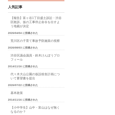
人気記事
【報告】富ヶ谷1丁目盛土訴訟・渋谷
区敗訴。仮の工事停止命令を出すよ
う地裁が決定
2026/04/04 に投稿された
荒川区の子育て事故予防施策の視察
2026/08/03 に投稿された
渋谷区議会議員・鈴木けんぽうプロ
フィール
2014/11/16 に投稿された
代々木大山公園の仮設校舎計画につ
いて要望書を提出
2026/07/22 に投稿された
基本政策
2014/11/16 に投稿された
【小中学生】山中・富山はなぜ無く
なるのか？