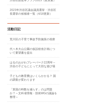
渋谷区政改革プラン2023（政策集）
2023年渋谷区議会議員選挙・渋谷区
長選挙の候補者一覧（4/18更新）
活動日記
荒川区の子育て事故予防施策の視察
代々木大山公園の仮設校舎計画につ
いて要望書を提出
はるのおがわプレーパーク22周年～
渋谷の子どもにとって大切な遊び場
子どもの教育費はいくらかかる？ 国
の調査が変わります
「算国の時数を減らす」のは問題
か？～文科省情報・技術WGの議論を
整理～