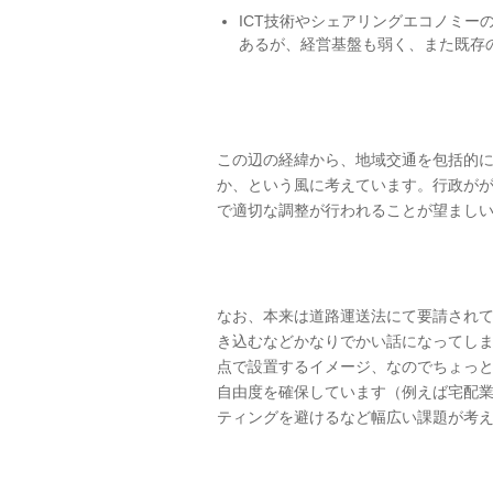
ICT技術やシェアリングエコノミー
あるが、経営基盤も弱く、また既存
この辺の経緯から、地域交通を包括的
か、という風に考えています。行政が
で適切な調整が行われることが望まし
なお、本来は道路運送法にて要請され
き込むなどかなりでかい話になってし
点で設置するイメージ、なのでちょっ
自由度を確保しています（例えば宅配
ティングを避けるなど幅広い課題が考