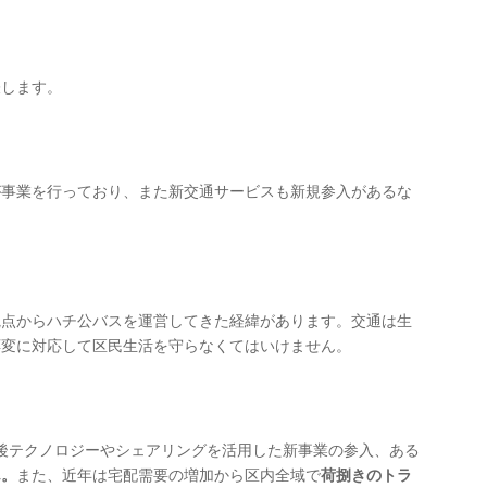
表します。
が事業を行っており、また新交通サービスも新規参入があるな
観点からハチ公バスを運営してきた経緯があります。交通は生
応変に対応して区民生活を守らなくてはいけません。
今後テクノロジーやシェアリングを活用した新事業の参入、ある
ん。
また、近年は宅配需要の増加から区内全域で
荷捌きのトラ