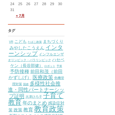
24
25
26
27
28
29
30
31
« 7月
タグ
こども
まちづくり
VR
たばこ政策
インタ
みやしたこうえん
ーンシップ
インフルエンザ
ハセベ
オリンピック・パラリンピック
ケン（長谷部健）
ロボット
予算
予防接種
前田和茂（前田
医療政策
かずしげ）
危機管
多様性社会推
理対策
国政
進・同性パートナーシッ
子育て
プ証明
大津ひろ子
教育
年のまとめ
感染症対
教育政策
教育
策
政策