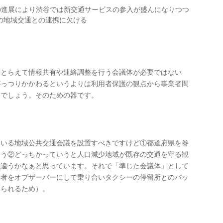
の進展により渋谷では新交通サービスの参入が盛んになりつつ
の地域交通との連携に欠ける
にとらえて情報共有や連絡調整を行う会議体が必要ではない
がっつりかかわるというよりは利用者保護の観点から事業者間
いでしょう。そのための器です。
ている地域公共交通会議を設置すべきですけど①都道府県を巻
まう②どっちかっていうと人口減少地域が既存の交通を守る観
と違うかなぁと思っています。それで「準じた会議体」として
業者をオブザーバーにして乗り合いタクシーの停留所とのバッ
えられるため）。