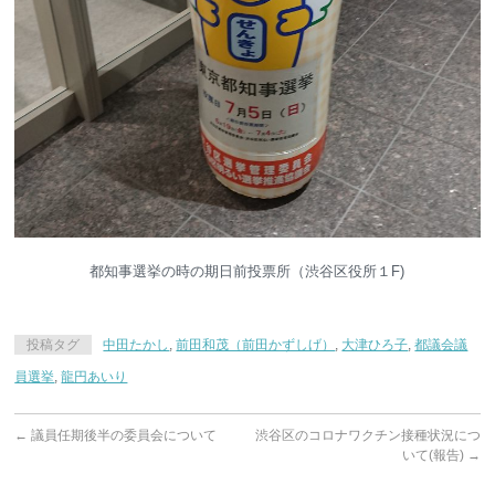
都知事選挙の時の期日前投票所（渋谷区役所１F)
投稿タグ
中田たかし
,
前田和茂（前田かずしげ）
,
大津ひろ子
,
都議会議
員選挙
,
龍円あいり
←
議員任期後半の委員会について
渋谷区のコロナワクチン接種状況につ
いて(報告)
→