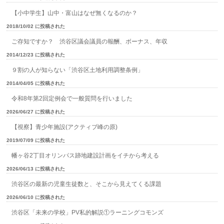
【小中学生】山中・富山はなぜ無くなるのか？
2018/10/02 に投稿された
ご存知ですか？ 渋谷区議会議員の報酬、ボーナス、年収
2014/12/23 に投稿された
９割の人が知らない「渋谷区土地利用調整条例」
2014/04/05 に投稿された
令和8年第2回定例会で一般質問を行いました
2026/06/27 に投稿された
【視察】青少年施設(アクティブ峰の原)
2019/07/09 に投稿された
幡ヶ谷2丁目オリンパス跡地建設計画をイチから考える
2026/06/13 に投稿された
渋谷区の最新の児童生徒数と、そこから見えてくる課題
2026/06/10 に投稿された
渋谷区「未来の学校」PV私的解説①ラーニングコモンズ