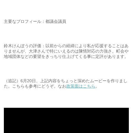
主要なプロフィール：都議会議員
鈴木けんぽうの評価：以前からの経緯により私が応援することはあ
りませんが、大津さんで特にいえるのは陳情対応の力強さ。町会や
地域団体などの要望をきっちり仕上げてくる事に定評があります。
（追記）6月20日、上記内容をちょっと深めたムービーを作りまし
た。こちらも参考にどうぞ。なお
政策面はこちら
。