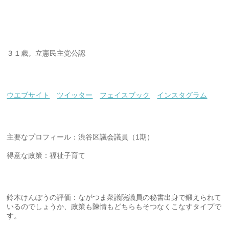
３１歳。立憲民主党公認
ウエブサイト
ツイッター
フェイスブック
インスタグラム
主要なプロフィール：渋谷区議会議員（1期）
得意な政策：福祉子育て
鈴木けんぽうの評価：ながつま衆議院議員の秘書出身で鍛えられて
いるのでしょうか、政策も陳情もどちらもそつなくこなすタイプで
す。