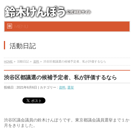
MENU
活動日記
HOME
»
活動日記 »
資料
»
渋谷区都議選の候補予定者、私が評価するなら
渋谷区都議選の候補予定者、私が評価するなら
投稿日 : 2021年6月6日 | カテゴリー :
資料
,
選挙
渋谷区議会議員の鈴木けんぽうです。東京都議会議員選挙まで１か
月をきりました。