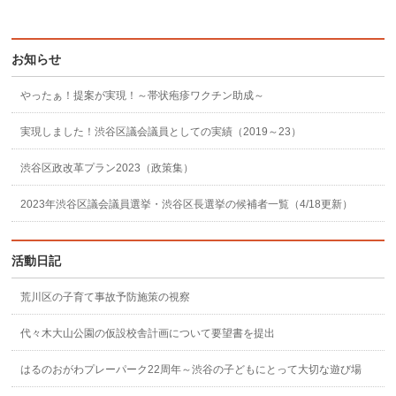
お知らせ
やったぁ！提案が実現！～帯状疱疹ワクチン助成～
実現しました！渋谷区議会議員としての実績（2019～23）
渋谷区政改革プラン2023（政策集）
2023年渋谷区議会議員選挙・渋谷区長選挙の候補者一覧（4/18更新）
活動日記
荒川区の子育て事故予防施策の視察
代々木大山公園の仮設校舎計画について要望書を提出
はるのおがわプレーパーク22周年～渋谷の子どもにとって大切な遊び場