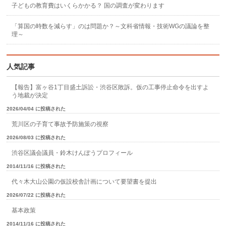
子どもの教育費はいくらかかる？ 国の調査が変わります
「算国の時数を減らす」のは問題か？～文科省情報・技術WGの議論を整
理～
人気記事
【報告】富ヶ谷1丁目盛土訴訟・渋谷区敗訴。仮の工事停止命令を出すよ
う地裁が決定
2026/04/04 に投稿された
荒川区の子育て事故予防施策の視察
2026/08/03 に投稿された
渋谷区議会議員・鈴木けんぽうプロフィール
2014/11/16 に投稿された
代々木大山公園の仮設校舎計画について要望書を提出
2026/07/22 に投稿された
基本政策
2014/11/16 に投稿された