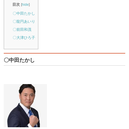
目次
[
hide
]
〇中田たかし
〇龍円あいり
〇前田和茂
〇大津ひろ子
〇中田たかし