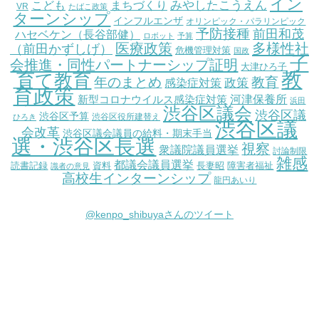
イン
こども
みやしたこうえん
まちづくり
VR
たばこ政策
ターンシップ
インフルエンザ
オリンピック・パラリンピック
予防接種
前田和茂
ハセベケン（長谷部健）
ロボット
予算
医療政策
多様性社
（前田かずしげ）
危機管理対策
国政
子
会推進・同性パートナーシップ証明
大津ひろ子
教
育て教育
教育
年のまとめ
感染症対策
政策
育政策
新型コロナウイルス感染症対策
河津保養所
浜田
渋谷区議会
渋谷区議
渋谷区予算
渋谷区役所建替え
ひろき
渋谷区議
会改革
渋谷区議会議員の給料・期末手当
選・渋谷区長選
視察
衆議院議員選挙
討論制限
雑感
都議会議員選挙
読書記録
資料
長妻昭
障害者福祉
識者の意見
高校生インターンシップ
龍円あいり
@kenpo_shibuyaさんのツイート