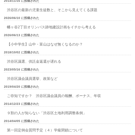
2014/11/16 に投稿された
渋谷区の最新の児童生徒数と、そこから見えてくる課題
2026/06/10 に投稿された
幡ヶ谷2丁目オリンパス跡地建設計画をイチから考える
2026/06/13 に投稿された
【小中学生】山中・富山はなぜ無くなるのか？
2018/10/02 に投稿された
渋谷区議選、供託金返還が遅れる
2023/05/16 に投稿された
渋谷区議会議員選挙、政策など
2019/04/20 に投稿された
ご存知ですか？ 渋谷区議会議員の報酬、ボーナス、年収
2014/12/23 に投稿された
９割の人が知らない「渋谷区土地利用調整条例」
2014/04/05 に投稿された
第一回定例会質問予定（４）学級閉鎖について