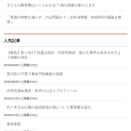
子どもの教育費はいくらかかる？ 国の調査が変わります
「算国の時数を減らす」のは問題か？～文科省情報・技術WGの議論を整
理～
人気記事
【報告】富ヶ谷1丁目盛土訴訟・渋谷区敗訴。仮の工事停止命令を出すよ
う地裁が決定
2026/04/04 に投稿された
荒川区の子育て事故予防施策の視察
2026/08/03 に投稿された
渋谷区議会議員・鈴木けんぽうプロフィール
2014/11/16 に投稿された
代々木大山公園の仮設校舎計画について要望書を提出
2026/07/22 に投稿された
基本政策