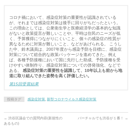
コロナ禍において、感染症対策の重要性が認識されている
が、それまでは感染症対策は後手に回りがちだったという。
この理由としては、公衆衛生学と医療経済学の基本的な知識
がないと政策提言が難しいことや、平時は住民のニーズが低
く、予算獲得につながりにくいこと、個々の感染症の性質が
異なるために対策が難しいこと、などがあげられる。 こうし
た中、鈴木議員は、2007年度から感染予防を目標に、感染症
対策について総合的な政策パッケージを進めてきた。例え
ば、各種予防接種において国に先行した助成、予防接種を受
けやすい体制作り、感染症対策についての啓発強化、などで
ある。
感染症対策の重要性を認識して、10年以上も前から地
道に取り組んできた姿勢を高く評価したい。
第15回受賞結果
投稿タグ
感染症対策
,
新型コロナウイルス感染症対策
←
渋谷区議会での質問内容(新規性の
バーチャルでも渋谷が１番！
→
あるもの)