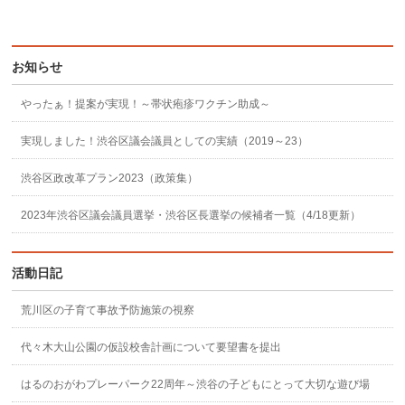
お知らせ
やったぁ！提案が実現！～帯状疱疹ワクチン助成～
実現しました！渋谷区議会議員としての実績（2019～23）
渋谷区政改革プラン2023（政策集）
2023年渋谷区議会議員選挙・渋谷区長選挙の候補者一覧（4/18更新）
活動日記
荒川区の子育て事故予防施策の視察
代々木大山公園の仮設校舎計画について要望書を提出
はるのおがわプレーパーク22周年～渋谷の子どもにとって大切な遊び場