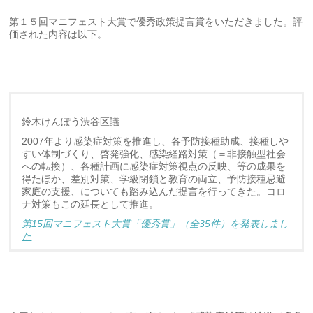
第１５回マニフェスト大賞で優秀政策提言賞をいただきました。評
価された内容は以下。
鈴木けんぽう渋谷区議
2007年より感染症対策を推進し、各予防接種助成、接種しや
すい体制づくり、啓発強化、感染経路対策（＝非接触型社会
への転換）、各種計画に感染症対策視点の反映、等の成果を
得たほか、差別対策、学級閉鎖と教育の両立、予防接種忌避
家庭の支援、についても踏み込んだ提言を行ってきた。コロ
ナ対策もこの延長として推進。
第15回マニフェスト大賞「優秀賞」（全35件）を発表しまし
た