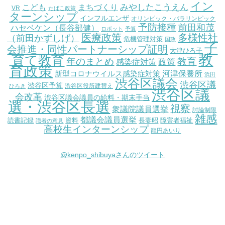
イン
こども
みやしたこうえん
まちづくり
VR
たばこ政策
ターンシップ
インフルエンザ
オリンピック・パラリンピック
予防接種
前田和茂
ハセベケン（長谷部健）
ロボット
予算
医療政策
多様性社
（前田かずしげ）
危機管理対策
国政
子
会推進・同性パートナーシップ証明
大津ひろ子
教
育て教育
教育
年のまとめ
感染症対策
政策
育政策
新型コロナウイルス感染症対策
河津保養所
浜田
渋谷区議会
渋谷区議
渋谷区予算
渋谷区役所建替え
ひろき
渋谷区議
会改革
渋谷区議会議員の給料・期末手当
選・渋谷区長選
視察
衆議院議員選挙
討論制限
雑感
都議会議員選挙
読書記録
資料
長妻昭
障害者福祉
識者の意見
高校生インターンシップ
龍円あいり
@kenpo_shibuyaさんのツイート