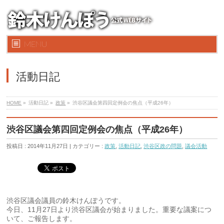
MENU
活動日記
HOME
»
活動日記 »
政策
»
渋谷区議会第四回定例会の焦点（平成26年）
渋谷区議会第四回定例会の焦点（平成26年）
投稿日 : 2014年11月27日 | カテゴリー :
政策
,
活動日記
,
渋谷区政の問題
,
議会活動
渋谷区議会議員の鈴木けんぽうです。
今日、11月27日より渋谷区議会が始まりました。重要な議案につ
いて、ご報告します。