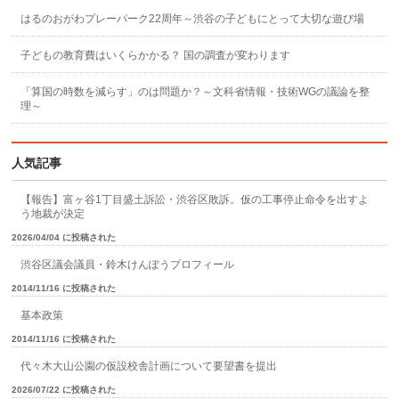
はるのおがわプレーパーク22周年～渋谷の子どもにとって大切な遊び場
子どもの教育費はいくらかかる？ 国の調査が変わります
「算国の時数を減らす」のは問題か？～文科省情報・技術WGの議論を整
理～
人気記事
【報告】富ヶ谷1丁目盛土訴訟・渋谷区敗訴。仮の工事停止命令を出すよ
う地裁が決定
2026/04/04 に投稿された
渋谷区議会議員・鈴木けんぽうプロフィール
2014/11/16 に投稿された
基本政策
2014/11/16 に投稿された
代々木大山公園の仮設校舎計画について要望書を提出
2026/07/22 に投稿された