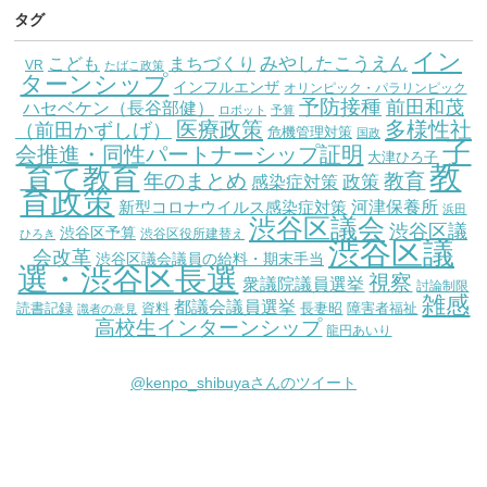
タグ
イン
こども
みやしたこうえん
まちづくり
VR
たばこ政策
ターンシップ
インフルエンザ
オリンピック・パラリンピック
予防接種
前田和茂
ハセベケン（長谷部健）
ロボット
予算
医療政策
多様性社
（前田かずしげ）
危機管理対策
国政
子
会推進・同性パートナーシップ証明
大津ひろ子
教
育て教育
教育
年のまとめ
感染症対策
政策
育政策
新型コロナウイルス感染症対策
河津保養所
浜田
渋谷区議会
渋谷区議
渋谷区予算
渋谷区役所建替え
ひろき
渋谷区議
会改革
渋谷区議会議員の給料・期末手当
選・渋谷区長選
視察
衆議院議員選挙
討論制限
雑感
都議会議員選挙
読書記録
資料
長妻昭
障害者福祉
識者の意見
高校生インターンシップ
龍円あいり
@kenpo_shibuyaさんのツイート