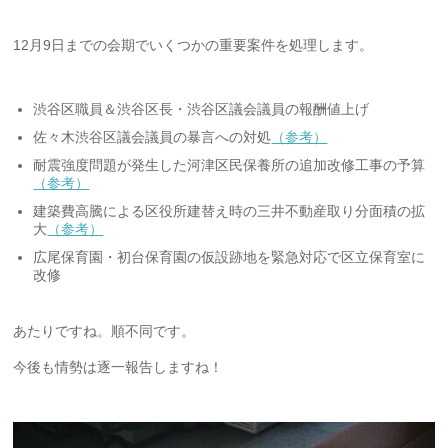
12月9日までの会期でいくつかの重要案件を処理します。
渋谷区職員＆渋谷区長・渋谷区議会議員の報酬値上げ
佐々木渋谷区議会議員の暴言への対処
（参考）
耐震強度問題が発生した河津区民保養所の追加改修工事の予算
（参考）
建築費高騰による区役所建替え時の三井不動産取り分面積の拡
大
（参考）
広尾保育園・初台保育園の仮設跡地を緊急対応で区立保育室に
改修
あたりですね。順不同です。
今後も情勢は逐一報告しますね！