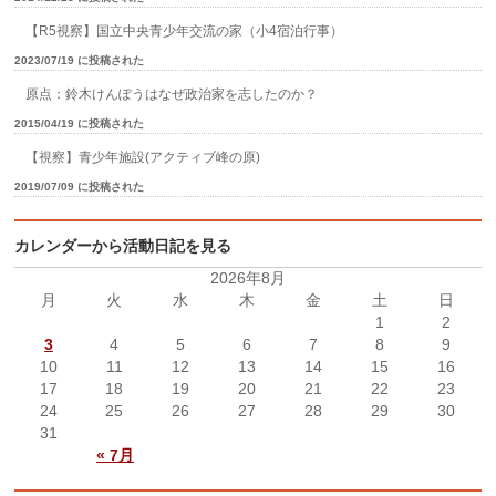
【R5視察】国立中央青少年交流の家（小4宿泊行事）
2023/07/19 に投稿された
原点：鈴木けんぽうはなぜ政治家を志したのか？
2015/04/19 に投稿された
【視察】青少年施設(アクティブ峰の原)
2019/07/09 に投稿された
カレンダーから活動日記を見る
2026年8月
月
火
水
木
金
土
日
1
2
3
4
5
6
7
8
9
10
11
12
13
14
15
16
17
18
19
20
21
22
23
24
25
26
27
28
29
30
31
« 7月