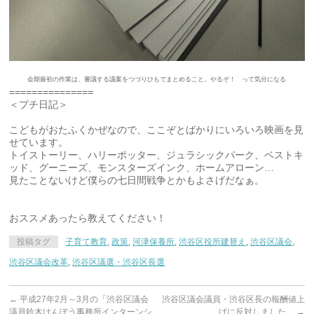
会期最初の作業は、審議する議案をつづりひもでまとめること。やるぞ！ って気分になる
===============
＜プチ日記＞
こどもがおたふくかぜなので、ここぞとばかりにいろいろ映画を見
せています。
トイストーリー、ハリーポッター、ジュラシックパーク、ベストキ
ッド、グーニーズ、モンスターズインク、ホームアローン…
見たことないけど僕らの七日間戦争とかもよさげだなぁ。
おススメあったら教えてください！
投稿タグ
子育て教育
,
政策
,
河津保養所
,
渋谷区役所建替え
,
渋谷区議会
,
渋谷区議会改革
,
渋谷区議選・渋谷区長選
←
平成27年2月～3月の「渋谷区議会
渋谷区議会議員・渋谷区長の報酬値上
議員鈴木けんぽう事務所インターンシ
げに反対しました。
→