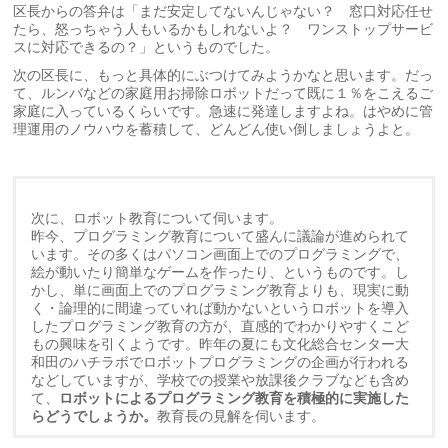
区長からの答弁は「まだ安定してないんじゃない？ 窓口対応任せ
たら、怒っちゃう人もいるかもしれないよ？ ワンストップサービ
スに対応できるの？」というものでした。
次の区長に、もっと具体的にぶつけてみようかなと思います。だっ
て、ルンバなどの家庭用お掃除ロボットだって既に１％をこえるご
家庭に入っているくらいです。急速に発達しますよね。はやめに管
理運用のノウハウを蓄積して、どんどん使い倒しましょうよと。
次に、ロボット教育について伺います。
昨今、プログラミング教育について盛んに議論が進められて
います。その多くはパソコン画面上でのプログラミングで、
絵が動いたり簡単なゲームを作ったり、というものです。し
かし、単に画面上でのプログラミング教育よりも、現実に動
く・論理的に間違っていれば動かないというロボットを導入
したプログラミング教育の方が、直感的でわかりやすくこど
もの興味を引くようです。昨年の夏にも文化総合センター大
和田のハチラボでロボットプログラミングの企画が行われる
などしていますが、学校での授業や放課後クラブなども含め
て、
ロボットによるプログラミング教育を積極的に実施した
らどうでしょうか。
教育長の見解を伺います。