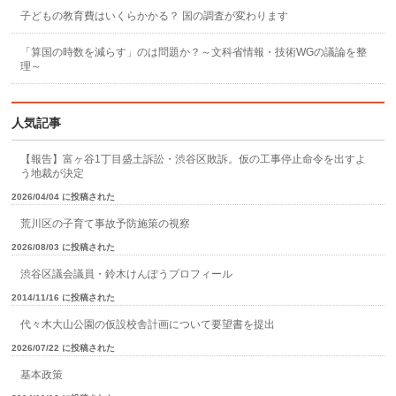
子どもの教育費はいくらかかる？ 国の調査が変わります
「算国の時数を減らす」のは問題か？～文科省情報・技術WGの議論を整
理～
人気記事
【報告】富ヶ谷1丁目盛土訴訟・渋谷区敗訴。仮の工事停止命令を出すよ
う地裁が決定
2026/04/04 に投稿された
荒川区の子育て事故予防施策の視察
2026/08/03 に投稿された
渋谷区議会議員・鈴木けんぽうプロフィール
2014/11/16 に投稿された
代々木大山公園の仮設校舎計画について要望書を提出
2026/07/22 に投稿された
基本政策