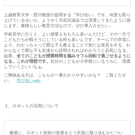
上越教育大学・西川教授の提唱する『学び合い』です。何度も取り
上げているせいか、ようやく渋谷区議会では浸透してきたように感
じます。素晴らしい教育方法なので、ぜひ導入させたい。
学校見学に行くと、よい授業ももちろん多いんだけど、その一方で
こどもたちが暇そうにしている時も多いんです。チームでの学習に
より、わかっちゃって暇な子も教えることで新たな発見をする、わ
からなくて暇な子も友達から説明されればわかろうと必死になる。
結果、
全てのこどもが授業時間を脳みそフル回転で過ごせるように
なる。これが理想です。
自分のこどもが小学校にいるうちに、浸透
していくといいなぁ。
ご興味ある方は、こちらが一番わかりやすいかな？ ご覧くださ
い。
学び合いwiki
３、ロボットの活用について
最後に、ロボット技術の進展をどう区政に取り込むかについ