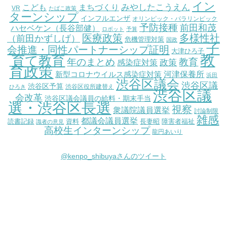
イン
こども
みやしたこうえん
まちづくり
VR
たばこ政策
ターンシップ
インフルエンザ
オリンピック・パラリンピック
予防接種
前田和茂
ハセベケン（長谷部健）
ロボット
予算
医療政策
多様性社
（前田かずしげ）
危機管理対策
国政
子
会推進・同性パートナーシップ証明
大津ひろ子
教
育て教育
教育
年のまとめ
感染症対策
政策
育政策
新型コロナウイルス感染症対策
河津保養所
浜田
渋谷区議会
渋谷区議
渋谷区予算
渋谷区役所建替え
ひろき
渋谷区議
会改革
渋谷区議会議員の給料・期末手当
選・渋谷区長選
視察
衆議院議員選挙
討論制限
雑感
都議会議員選挙
読書記録
資料
長妻昭
障害者福祉
識者の意見
高校生インターンシップ
龍円あいり
@kenpo_shibuyaさんのツイート