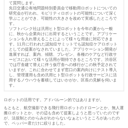
て質問します。
先日交通公有地問題特別委員会で移動用ロボットについての
研究会が行われ、モビリティロボットの可能性について深く
学ぶことができ、可能性の大きさを改めて実感したところで
す。
ソフトバンク社は汎用ヒト型ロボットを今年の夏から一般
に、秋から企業向けに出荷するということです。アプリケー
ションを入れ替えることによって様々な用途に対応できま
す。11月に行われた認知症サミットでも認知症ケアロボット
としての提案がなされていました。アプリケーション開発が
進展すれば、案内、傾聴、プレゼン、各種のケアなど行政サ
ービスにおいて様々な活用が期待できるところです。渋谷区
では庁舎建て替えに伴う仮庁舎への移行がこの秋予定されて
いますが、これに合わせてまず窓口の案内向けにテスト導入
し、管理運用も含め汎用ヒト型ロボットを行政サービスに活
用するノウハウを蓄積してはいかがか。区長の見解を伺いま
す。
ロボットの活用です。アドバルーン的ではありますが。
もともと、航空撮影できる飛行用ロボットのドローンとか、無人運
搬ロボットとか、その辺も含めて提案しようと思っていたのです
が、法規制とのからみがわからないなぁというところがあったの
で、ペッパー君だけに絞りました。