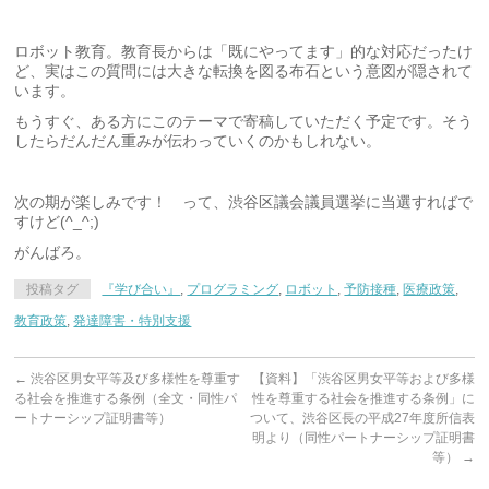
ロボット教育。教育長からは「既にやってます」的な対応だったけ
ど、実はこの質問には大きな転換を図る布石という意図が隠されて
います。
もうすぐ、ある方にこのテーマで寄稿していただく予定です。そう
したらだんだん重みが伝わっていくのかもしれない。
次の期が楽しみです！ って、渋谷区議会議員選挙に当選すればで
すけど(^_^;)
がんばろ。
投稿タグ
『学び合い』
,
プログラミング
,
ロボット
,
予防接種
,
医療政策
,
教育政策
,
発達障害・特別支援
←
渋谷区男女平等及び多様性を尊重す
【資料】「渋谷区男女平等および多様
る社会を推進する条例（全文・同性パ
性を尊重する社会を推進する条例」に
ートナーシップ証明書等）
ついて、渋谷区長の平成27年度所信表
明より（同性パートナーシップ証明書
等）
→