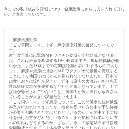
今までの取り組みを評価しつつ、健康政策にさらに力を入れてほし
い、と宣言しています。
・麻疹風疹対策
そこで質問します。まず、麻疹風疹対策の啓発についてで
す。
新年度予算には緊急ＭＲワクチン助成が全額助成となりまし
た。これは妊娠を希望する19～49歳までの、風疹抗体価が低
いかた、また18歳までの定期接種漏れ者に対するものであり
ます。麻疹や風疹は混合のＭＲワクチン予防接種を徹底する
ことにより他国ではほとんど見られなくなりました。日本で
は数年おきに流行が起こり、近年は風疹の大流行があり先天
性風疹症候群が多発するなど社会問題となっています。予防
接種が徹底されていないこと、抗体価が低い世代が放置され
ていることが大きい課題だといえます。
そこで伺います。まず風疹について、この間風疹の抗体検査
事業が行われてきましたが、検査を受けた方の中で予防接種
が必要と判断された方はどれだけいるのか。その中で予防接
種を受けた方がどれだけいるのか。まだ接種されていない方
への対応はどうするのか、さらに、今回の緊急ＭＲ予防接種
全額助成と併せて、抗体検査を受けていらっしゃらない方に