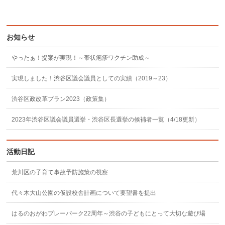
お知らせ
やったぁ！提案が実現！～帯状疱疹ワクチン助成～
実現しました！渋谷区議会議員としての実績（2019～23）
渋谷区政改革プラン2023（政策集）
2023年渋谷区議会議員選挙・渋谷区長選挙の候補者一覧（4/18更新）
活動日記
荒川区の子育て事故予防施策の視察
代々木大山公園の仮設校舎計画について要望書を提出
はるのおがわプレーパーク22周年～渋谷の子どもにとって大切な遊び場