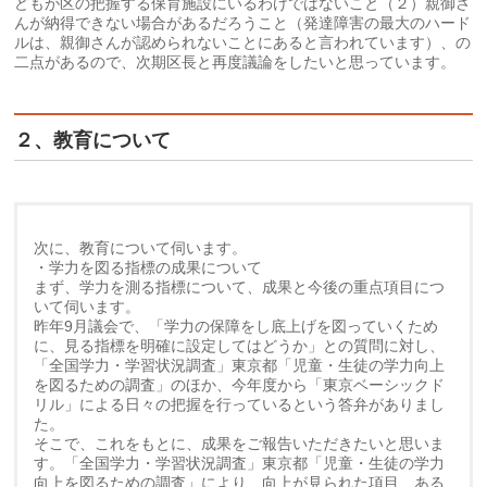
どもが区の把握する保育施設にいるわけではないこと（２）親御さ
んが納得できない場合があるだろうこと（発達障害の最大のハード
ルは、親御さんが認められないことにあると言われています）、の
二点があるので、次期区長と再度議論をしたいと思っています。
２、教育について
次に、教育について伺います。
・学力を図る指標の成果について
まず、学力を測る指標について、成果と今後の重点項目につ
いて伺います。
昨年9月議会で、「学力の保障をし底上げを図っていくため
に、見る指標を明確に設定してはどうか」との質問に対し、
「全国学力・学習状況調査」東京都「児童・生徒の学力向上
を図るための調査」のほか、今年度から「東京ベーシックド
リル」による日々の把握を行っているという答弁がありまし
た。
そこで、これをもとに、成果をご報告いただきたいと思いま
す。「全国学力・学習状況調査」東京都「児童・生徒の学力
向上を図るための調査」により、向上が見られた項目、ある