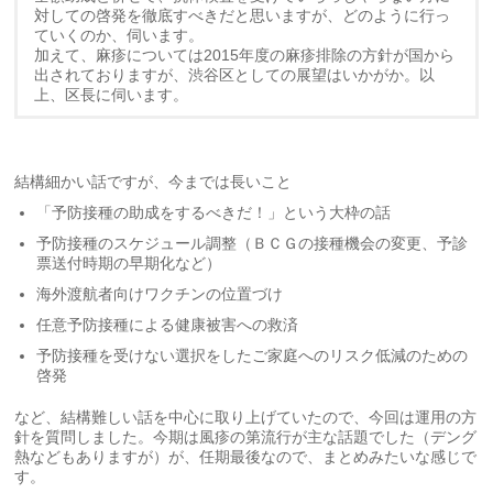
対しての啓発を徹底すべきだと思いますが、どのように行っ
ていくのか、伺います。
加えて、麻疹については2015年度の麻疹排除の方針が国から
出されておりますが、渋谷区としての展望はいかがか。以
上、区長に伺います。
結構細かい話ですが、今までは長いこと
「予防接種の助成をするべきだ！」という大枠の話
予防接種のスケジュール調整（ＢＣＧの接種機会の変更、予診
票送付時期の早期化など）
海外渡航者向けワクチンの位置づけ
任意予防接種による健康被害への救済
予防接種を受けない選択をしたご家庭へのリスク低減のための
啓発
など、結構難しい話を中心に取り上げていたので、今回は運用の方
針を質問しました。今期は風疹の第流行が主な話題でした（デング
熱などもありますが）が、任期最後なので、まとめみたいな感じで
す。