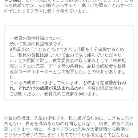
らも体感ですが。その観点からすると、底上げを図ることはすべて
の子にとってプラスに働くと考えています。
・教員の負担軽減について。
続いて教員の負担軽減です。
9月議会の「こどもたちに向き合う時間を十分確保するため
に、教員の負担軽減について全力で取り組んでいただきた
い」との質問に対し、教育委員会の取り組みとして「校務処
理システムの充実、データ等の共有化、副校長経験者を校務
改善コーディネーターとして配置した」との答弁がありまし
た。
これらの成果につきまして伺います。
どのような改善が行わ
れ、どれだけの成果が見込まれるのか
、今後の課題は何か、
ご説明ください。教育長のご見解を伺います。
学校の危機は、先生の多忙です。忙し過ぎるために、こどもに向き
合えない。自分を高めるための時間もとれない。結果、教育に跳ね
返ってきます。特に、今はベテランの先生が大量退職する時期で、
どうやって若手の先生を守り育てていくかを考えなくてはならな