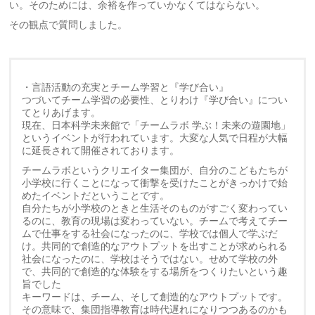
い。そのためには、余裕を作っていかなくてはならない。
その観点で質問しました。
・言語活動の充実とチーム学習と『学び合い』
つづいてチーム学習の必要性、とりわけ『学び合い』につい
てとりあげます。
現在、日本科学未来館で「チームラボ 学ぶ！未来の遊園地」
というイベントが行われています。大変な人気で日程が大幅
に延長されて開催されております。
チームラボというクリエイター集団が、自分のこどもたちが
小学校に行くことになって衝撃を受けたことがきっかけで始
めたイベントだということです。
自分たちが小学校のときと生活そのものがすごく変わってい
るのに、教育の現場は変わっていない。チームで考えてチー
ムで仕事をする社会になったのに、学校では個人で学ぶだ
け。共同的で創造的なアウトプットを出すことが求められる
社会になったのに、学校はそうではない。せめて学校の外
で、共同的で創造的な体験をする場所をつくりたいという趣
旨でした
キーワードは、チーム、そして創造的なアウトプットです。
その意味で、集団指導教育は時代遅れになりつつあるのかも