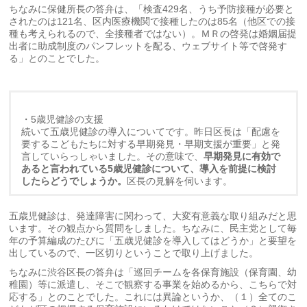
ちなみに保健所長の答弁は、「検査429名、うち予防接種が必要と
されたのは121名、区内医療機関で接種したのは85名（他区での接
種も考えられるので、全接種者ではない）。ＭＲの啓発は婚姻届提
出者に助成制度のパンフレットを配る、ウェブサイト等で啓発す
る」とのことでした。
・5歳児健診の支援
続いて五歳児健診の導入についてです。昨日区長は「配慮を
要するこどもたちに対する早期発見・早期支援が重要」と発
言していらっしゃいました。その意味で、
早期発見に有効で
あると言われている5歳児健診について、導入を前提に検討
したらどうでしょうか。
区長の見解を伺います。
五歳児健診は、発達障害に関わって、大変有意義な取り組みだと思
います。その観点から質問をしました。ちなみに、民主党として毎
年の予算編成のたびに「五歳児健診を導入してはどうか」と要望を
出しているので、一区切りということで取り上げました。
ちなみに渋谷区長の答弁は「巡回チームを各保育施設（保育園、幼
稚園）等に派遣し、そこで観察する事業を始めるから、こちらで対
応する」とのことでした。これには異論というか、（１）全てのこ