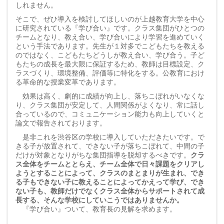
しれません。
そこで、ぜひ導入を検討してほしいのが上越教育大学を中心
に研究されている『学び合い』です。クラス集団がひとつの
チームとなり、教え合い、学び合いにより学習を進めていく
という手法であります。先生が１対多でこどもたちを教える
のではなく、こどもたちどうしが教え合い、学び合う。子ど
もたちの成長を最大限に保証するため、教師は目標設定、ク
ラスづくり、環境整備、評価等に特化をする。公教育におけ
る革命的な授業変革であります。
効果は高く、劇的に成績が向上し、落ちこぼれがいなくな
り、クラス集団が安定して、人間関係がよくなり、常に話し
合っているので、コミュニケーション能力も向上していくと
論文で報告されております。
是非これを渋谷区の学校に導入していただきたいです。で
きる子が放置されて、できない子が落ちこぼれて、中間の子
だけが対象となりがちな集団指導を脱却するべきです。
クラ
ス全体をチームととらえ、チーム全体で日々課題をクリアし
ようとすることによって、クラスのまとまりが生まれ、でき
る子もできない子に教えることによってかえって学び、でき
ない子も、教師だけでなくクラス全体からサポートされて成
長する、そんな学校にしていこうではありませんか。
『学び合い』ついて、教育長の見解を求めます。