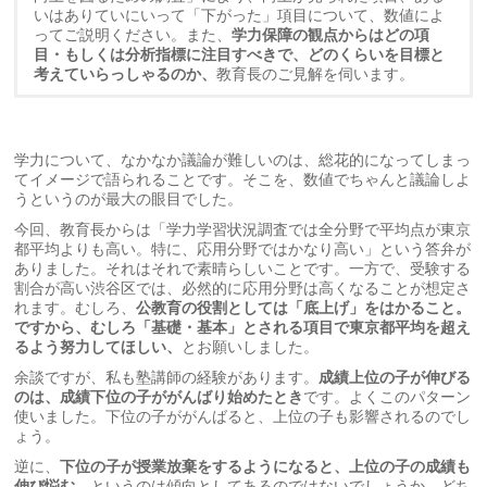
いはありていにいって「下がった」項目について、数値によ
ってご説明ください。また、
学力保障の観点からはどの項
目・もしくは分析指標に注目すべきで、どのくらいを目標と
考えていらっしゃるのか、
教育長のご見解を伺います。
学力について、なかなか議論が難しいのは、総花的になってしまっ
てイメージで語られることです。そこを、数値でちゃんと議論しよ
うというのが最大の眼目でした。
今回、教育長からは「学力学習状況調査では全分野で平均点が東京
都平均よりも高い。特に、応用分野ではかなり高い」という答弁が
ありました。それはそれで素晴らしいことです。一方で、受験する
割合が高い渋谷区では、必然的に応用分野は高くなることが想定さ
れます。むしろ、
公教育の役割としては「底上げ」をはかること。
ですから、むしろ「基礎・基本」とされる項目で東京都平均を超え
るよう努力してほしい、
とお願いしました。
余談ですが、私も塾講師の経験があります。
成績上位の子が伸びる
のは、成績下位の子ががんばり始めたとき
です。よくこのパターン
使いました。下位の子ががんばると、上位の子も影響されるのでし
ょう。
逆に、
下位の子が授業放棄をするようになると、上位の子の成績も
伸び悩む
、というのは傾向としてあるのではないでしょうか。どち