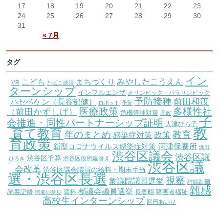
17
18
19
20
21
22
23
24
25
26
27
28
29
30
31
« 7月
タグ
イン
こども
みやしたこうえん
まちづくり
VR
たばこ政策
ターンシップ
インフルエンザ
オリンピック・パラリンピック
予防接種
前田和茂
ハセベケン（長谷部健）
ロボット
予算
医療政策
多様性社
（前田かずしげ）
危機管理対策
国政
子
会推進・同性パートナーシップ証明
大津ひろ子
教
育て教育
教育
年のまとめ
感染症対策
政策
育政策
新型コロナウイルス感染症対策
河津保養所
浜田
渋谷区議会
渋谷区議
渋谷区予算
渋谷区役所建替え
ひろき
渋谷区議
会改革
渋谷区議会議員の給料・期末手当
選・渋谷区長選
視察
衆議院議員選挙
討論制限
雑感
都議会議員選挙
読書記録
資料
長妻昭
障害者福祉
識者の意見
高校生インターンシップ
龍円あいり