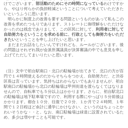
けでございます。
部活動のためにその時間になっている
わけですか
ら、やはり何らかの負担軽減ということについて考えていただきた
いというふうに思います。
明らかに制度上の改善を要する問題というものがあって私もこの
改善を求めたつもりであります。ストレートに御理解をいただけな
かったのは残念でありまして、この区民に対して、
利用者に対して
自助努力をということを求める前に、行政としても御努力をいただ
きたい
ということを申し上げたいと思います。
まだまだお話をしたいんですけれども、ルールがございます。後
の問題はそれぞれ我が会派所属議員が決算審議の中でも意見を申し
上げてただしてまいりたいと思います。
（注）文中で初台駅南口・北口の駐輪場が出てきて、北口の方が百
円で１４時間使えるのだからそちらをつかえ、自助努力だ、と渋谷
区長は言っています。気持ちはわからないでもありませんが、初台
駅南口の駐輪場から北口の駐輪場は甲州街道を渡らなくてはなりま
せんので、自転車でも５分以上はかかります。さらに、初台駅北口
の駐輪場は地下駐車場ですので、利用する際にやっぱり５分前後は
かかります。都合１０分、往復で２０分、１か月で２４時間、１年
間で１２日程ほど余計に通学にかけなさい、というのはちょっとか
わいそうかな・・と。なお、南口駐輪場は緑道に設置されているた
め、多少は増やすことも可能です。