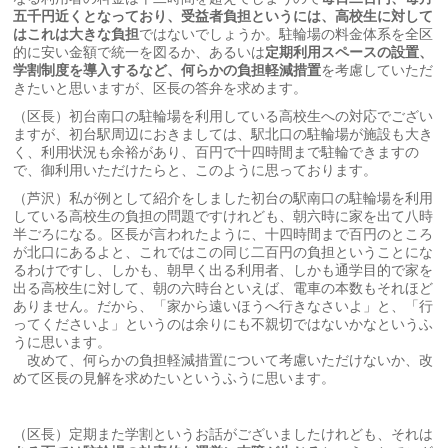
五千円近くとなっており、受益者負担というには、高校生に対して
はこれは大きな負担
ではないでしょうか。駐輪場の料金体系を全区
的に安い金額で統一を図るか、あるいは
定期利用スペースの設置、
学割制度を導入するなど、何らかの負担軽減措置
を考慮していただ
きたいと思いますが、区長の答弁を求めます。
（区長）初台南口の駐輪場を利用している高校生への対応でござい
ますが、初台駅周辺におきましては、駅北口の駐輪場が施設も大き
く、利用状況も余裕があり、百円で十四時間まで駐輪できますの
で、御利用いただけたらと、このように思っております。
（芦沢）私が例として紹介をしました初台の駅南口の駐輪場を利用
している高校生の負担の問題ですけれども、朝六時に家を出て八時
半ごろになる。区長が言われたように、十四時間まで百円のところ
が北口にあるよと、これではこの同じ二百円の負担ということにな
るわけですし、しかも、朝早く出る利用者、しかも通学目的で家を
出る高校生に対して、朝の六時台といえば、電車の本数もそれほど
ありません。だから、「家から遠いほうへ行きなさいよ」と、「行
ってくださいよ」というのは余りにも不親切ではないかなというふ
うに思います。
改めて、何らかの負担軽減措置について考慮いただけないか、改
めて区長の見解を求めたいというふうに思います。
（区長）定期また学割というお話がございましたけれども、それは