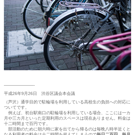
———————-
平成26年9月26日 渋谷区議会本会議
（芦沢）通学目的で駐輪場を利用している高校生の負担への対応に
ついてです。
例えば、初台駅南口の駐輪場を利用している場合、ここには一カ
月や三カ月といった定期利用のスペースは現在ありません。料金は
十二時間まで百円です。
部活動のために朝六時に家を出てから帰るのは毎晩八時半近くと
なる利用者の料金は十二時間を超えてしまうので
毎日二百円、毎月