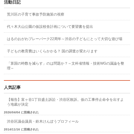
活動日記
荒川区の子育て事故予防施策の視察
代々木大山公園の仮設校舎計画について要望書を提出
はるのおがわプレーパーク22周年～渋谷の子どもにとって大切な遊び場
子どもの教育費はいくらかかる？ 国の調査が変わります
「算国の時数を減らす」のは問題か？～文科省情報・技術WGの議論を整
理～
人気記事
【報告】富ヶ谷1丁目盛土訴訟・渋谷区敗訴。仮の工事停止命令を出すよ
う地裁が決定
2026/04/04 に投稿された
渋谷区議会議員・鈴木けんぽうプロフィール
2014/11/16 に投稿された