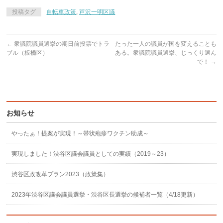
投稿タグ
自転車政策
,
芦沢一明区議
←
衆議院議員選挙の期日前投票でトラ
たった一人の議員が国を変えることも
ブル（板橋区）
ある。衆議院議員選挙、じっくり選ん
で！
→
お知らせ
やったぁ！提案が実現！～帯状疱疹ワクチン助成～
実現しました！渋谷区議会議員としての実績（2019～23）
渋谷区政改革プラン2023（政策集）
2023年渋谷区議会議員選挙・渋谷区長選挙の候補者一覧（4/18更新）