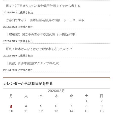
幡ヶ谷2丁目オリンパス跡地建設計画をイチから考える
2026/06/13 に投稿された
ご存知ですか？ 渋谷区議会議員の報酬、ボーナス、年収
2014/12/23 に投稿された
【R5視察】国立中央青少年交流の家（小4宿泊行事）
2023/07/19 に投稿された
原点：鈴木けんぽうはなぜ政治家を志したのか？
2015/04/19 に投稿された
【視察】青少年施設(アクティブ峰の原)
2019/07/09 に投稿された
カレンダーから活動日記を見る
2026年8月
月
火
水
木
金
土
日
1
2
3
4
5
6
7
8
9
10
11
12
13
14
15
16