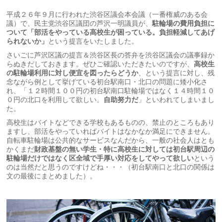
平成２６年９月に行われた渋谷区議会本会議（一番権威のある会
議）で、民主党渋谷区議団の芦沢一明議員が、
駐輪場の費用負担に
ついて「部活をやっている高校生が困っている。負担軽減してあげ
られないか」
という提言をいたしました。
さいごに芦沢区議の提言＆渋谷区長の答弁を渋谷区議会の議事録か
らぬきだしておきます。ぜひご確認いただきたいのですが、
高校生
の駐輪場利用に対し便宜を図ったらどうか
、という提言に対し、残
念ながら例として挙げている初台駅南口・北口の問題に矮小化さ
れ、「１２時間１００円の初台駅南口駐輪場ではなく１４時間１０
０円の北口を利用して欲しい。
自助努力だ
」といわれてしまいまし
た。
高校生はバイトなどできる学校もあるものの、禁止のところもあり
ますし、部活をやっていればバイトはなかなか満足にできません。
自転車駐輪場は公共的なサービスなんだから、一般の社会人はとも
かくまだ
財政基盤の無い学生・特に高校生に対しては初台駅周辺の
駐輪場だけではなく区全域で手厚い対応をしてやって欲しい
という
のは当然だと思うのですけどね・・・（初台駅南口と北口の関係は
文の最後にまとめました）。