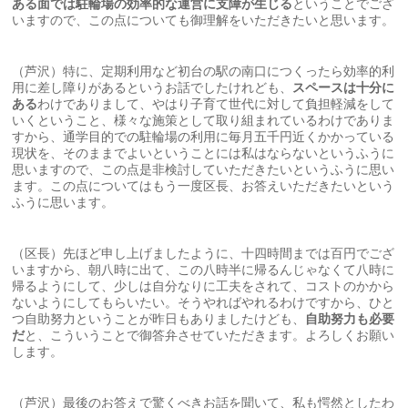
ある面では駐輪場の効率的な運営に支障が生じる
ということでござ
いますので、この点についても御理解をいただきたいと思います。
（芦沢）特に、定期利用など初台の駅の南口につくったら効率的利
用に差し障りがあるというお話でしたけれども、
スペースは十分に
ある
わけでありまして、やはり子育て世代に対して負担軽減をして
いくということ、様々な施策として取り組まれているわけでありま
すから、通学目的での駐輪場の利用に毎月五千円近くかかっている
現状を、そのままでよいということには私はならないというふうに
思いますので、この点是非検討していただきたいというふうに思い
ます。この点についてはもう一度区長、お答えいただきたいという
ふうに思います。
（区長）先ほど申し上げましたように、十四時間までは百円でござ
いますから、朝八時に出て、この八時半に帰るんじゃなくて八時に
帰るようにして、少しは自分なりに工夫をされて、コストのかから
ないようにしてもらいたい。そうやればやれるわけですから、ひと
つ自助努力ということが昨日もありましたけども、
自助努力も必要
だ
と、こういうことで御答弁させていただきます。よろしくお願い
します。
（芦沢）最後のお答えで驚くべきお話を聞いて、私も愕然としたわ