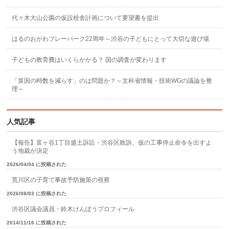
代々木大山公園の仮設校舎計画について要望書を提出
はるのおがわプレーパーク22周年～渋谷の子どもにとって大切な遊び場
子どもの教育費はいくらかかる？ 国の調査が変わります
「算国の時数を減らす」のは問題か？～文科省情報・技術WGの議論を整
理～
人気記事
【報告】富ヶ谷1丁目盛土訴訟・渋谷区敗訴。仮の工事停止命令を出すよ
う地裁が決定
2026/04/04 に投稿された
荒川区の子育て事故予防施策の視察
2026/08/03 に投稿された
渋谷区議会議員・鈴木けんぽうプロフィール
2014/11/16 に投稿された