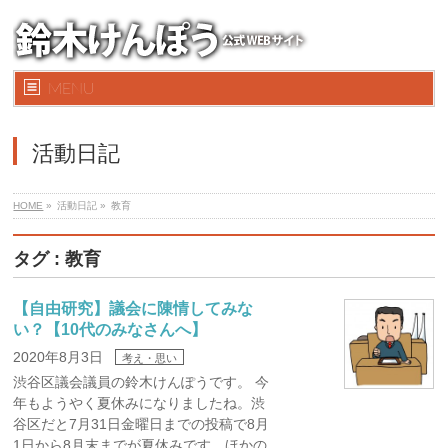
MENU
活動日記
HOME
»
活動日記 »
教育
タグ : 教育
【自由研究】議会に陳情してみな
い？【10代のみなさんへ】
2020年8月3日
考え・思い
渋谷区議会議員の鈴木けんぽうです。 今
年もようやく夏休みになりましたね。渋
谷区だと7月31日金曜日までの投稿で8月
1日から8月末までが夏休みです。ほかの