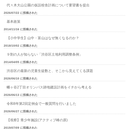
代々木大山公園の仮設校舎計画について要望書を提出
2026/07/22 に投稿された
基本政策
2014/11/16 に投稿された
【小中学生】山中・富山はなぜ無くなるのか？
2018/10/02 に投稿された
９割の人が知らない「渋谷区土地利用調整条例」
2014/04/05 に投稿された
渋谷区の最新の児童生徒数と、そこから見えてくる課題
2026/06/10 に投稿された
幡ヶ谷2丁目オリンパス跡地建設計画をイチから考える
2026/06/13 に投稿された
令和8年第2回定例会で一般質問を行いました
2026/06/27 に投稿された
【視察】青少年施設(アクティブ峰の原)
2019/07/09 に投稿された