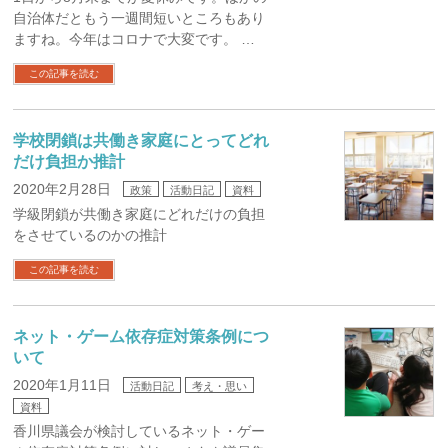
自治体だともう一週間短いところもあり
ますね。今年はコロナで大変です。 …
この記事を読む
学校閉鎖は共働き家庭にとってどれ
だけ負担か推計
2020年2月28日
政策
活動日記
資料
学級閉鎖が共働き家庭にどれだけの負担
をさせているのかの推計
この記事を読む
ネット・ゲーム依存症対策条例につ
いて
2020年1月11日
活動日記
考え・思い
資料
香川県議会が検討しているネット・ゲー