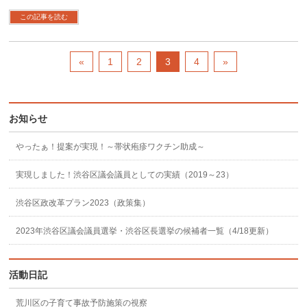
この記事を読む
«
1
2
3
4
»
お知らせ
やったぁ！提案が実現！～帯状疱疹ワクチン助成～
実現しました！渋谷区議会議員としての実績（2019～23）
渋谷区政改革プラン2023（政策集）
2023年渋谷区議会議員選挙・渋谷区長選挙の候補者一覧（4/18更新）
活動日記
荒川区の子育て事故予防施策の視察