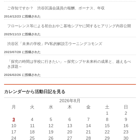
ご存知ですか？ 渋谷区議会議員の報酬、ボーナス、年収
2014/12/23 に投稿された
フローレンス等による初台おやこ基地シブヤに関するヒアリング内容公開
2025/11/13 に投稿された
渋谷区「未来の学校」PV私的解説①ラーニングコモンズ
2023/07/28 に投稿された
「探究の時間は学校に行きたい」～探究シブヤ未来科の成果と、越えるべ
き課題～
2026/02/26 に投稿された
カレンダーから活動日記を見る
2026年8月
月
火
水
木
金
土
日
1
2
3
4
5
6
7
8
9
10
11
12
13
14
15
16
17
18
19
20
21
22
23
24
25
26
27
28
29
30