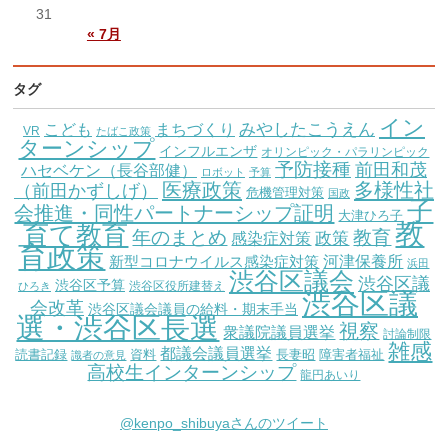
31
« 7月
タグ
イン
こども
みやしたこうえん
まちづくり
VR
たばこ政策
ターンシップ
インフルエンザ
オリンピック・パラリンピック
予防接種
前田和茂
ハセベケン（長谷部健）
ロボット
予算
医療政策
多様性社
（前田かずしげ）
危機管理対策
国政
子
会推進・同性パートナーシップ証明
大津ひろ子
教
育て教育
教育
年のまとめ
感染症対策
政策
育政策
新型コロナウイルス感染症対策
河津保養所
浜田
渋谷区議会
渋谷区議
渋谷区予算
渋谷区役所建替え
ひろき
渋谷区議
会改革
渋谷区議会議員の給料・期末手当
選・渋谷区長選
視察
衆議院議員選挙
討論制限
雑感
都議会議員選挙
読書記録
資料
長妻昭
障害者福祉
識者の意見
高校生インターンシップ
龍円あいり
@kenpo_shibuyaさんのツイート