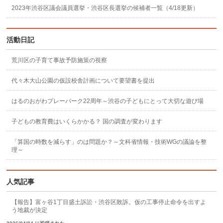
2023年渋谷区議会議員選挙・渋谷区長選挙の候補者一覧（4/18更新）
活動日記
荒川区の子育て事故予防施策の視察
代々木大山公園の仮設校舎計画について要望書を提出
はるのおがわプレーパーク22周年～渋谷の子どもにとって大切な遊び場
子どもの教育費はいくらかかる？ 国の調査が変わります
「算国の時数を減らす」のは問題か？～文科省情報・技術WGの議論を整
理～
人気記事
【報告】富ヶ谷1丁目盛土訴訟・渋谷区敗訴。仮の工事停止命令を出すよ
う地裁が決定