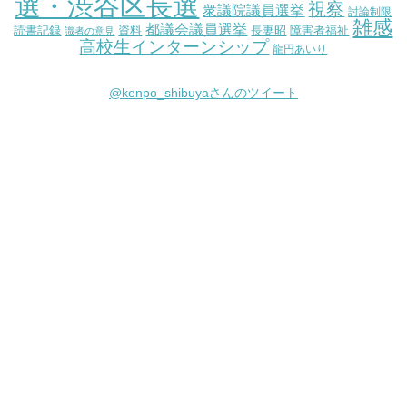
選・渋谷区長選
視察
衆議院議員選挙
討論制限
雑感
都議会議員選挙
読書記録
資料
長妻昭
障害者福祉
識者の意見
高校生インターンシップ
龍円あいり
@kenpo_shibuyaさんのツイート