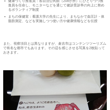
健康づくり推進員：各自治公民館（208か所）にひとりづつ推
進員を任命し、モニターなどを通じて健診受診率の向上に努め
るボランティア制度
まちの保健室：看護大学の先生により、まちなかで血圧計・体
脂肪測定、などを実施しつつ使い方や健康情報などを伝授
また、視察項目とは異なりますが、倉吉市はコンテンツツーリズム
で有名な都市でもあります。その辺を感じさせる写真を2枚貼って
おきます。