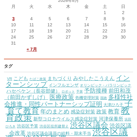
2026年8月
月
火
水
木
金
土
日
1
2
3
4
5
6
7
8
9
10
11
12
13
14
15
16
17
18
19
20
21
22
23
24
25
26
27
28
29
30
31
« 7月
タグ
イン
こども
みやしたこうえん
まちづくり
VR
たばこ政策
ターンシップ
インフルエンザ
オリンピック・パラリンピック
予防接種
前田和茂
ハセベケン（長谷部健）
ロボット
予算
医療政策
多様性社
（前田かずしげ）
危機管理対策
国政
子
会推進・同性パートナーシップ証明
大津ひろ子
教
育て教育
教育
年のまとめ
感染症対策
政策
育政策
新型コロナウイルス感染症対策
河津保養所
浜田
渋谷区議会
渋谷区議
渋谷区予算
渋谷区役所建替え
ひろき
渋谷区議
会改革
渋谷区議会議員の給料・期末手当