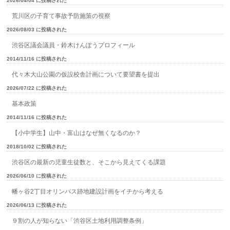
2026/04/04 に投稿された
荒川区の子育て事故予防施策の視察
2026/08/03 に投稿された
渋谷区議会議員・鈴木けんぽうプロフィール
2014/11/16 に投稿された
代々木大山公園の仮設校舎計画について要望書を提出
2026/07/22 に投稿された
基本政策
2014/11/16 に投稿された
【小中学生】山中・富山はなぜ無くなるのか？
2018/10/02 に投稿された
渋谷区の最新の児童生徒数と、そこから見えてくる課題
2026/06/10 に投稿された
幡ヶ谷2丁目オリンパス跡地建設計画をイチから考える
2026/06/13 に投稿された
９割の人が知らない「渋谷区土地利用調整条例」