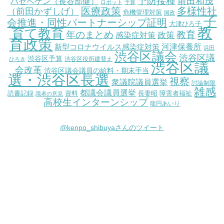
予防接種
前田和茂
ハセベケン（長谷部健）
ロボット
予算
医療政策
多様性社
（前田かずしげ）
危機管理対策
国政
子
会推進・同性パートナーシップ証明
大津ひろ子
教
育て教育
教育
年のまとめ
感染症対策
政策
育政策
新型コロナウイルス感染症対策
河津保養所
浜田
渋谷区議会
渋谷区議
渋谷区予算
渋谷区役所建替え
ひろき
渋谷区議
会改革
渋谷区議会議員の給料・期末手当
選・渋谷区長選
視察
衆議院議員選挙
討論制限
雑感
都議会議員選挙
読書記録
資料
長妻昭
障害者福祉
識者の意見
高校生インターンシップ
龍円あいり
@kenpo_shibuyaさんのツイート