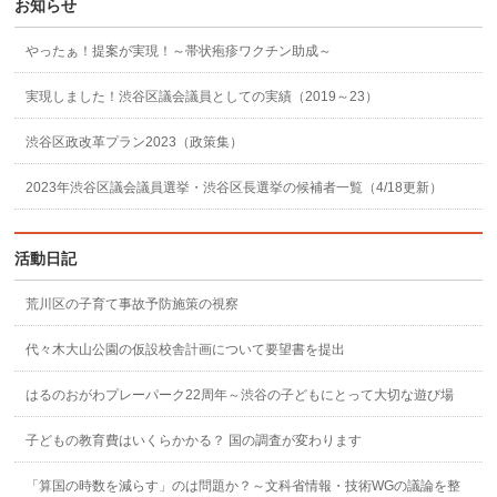
お知らせ
やったぁ！提案が実現！～帯状疱疹ワクチン助成～
実現しました！渋谷区議会議員としての実績（2019～23）
渋谷区政改革プラン2023（政策集）
2023年渋谷区議会議員選挙・渋谷区長選挙の候補者一覧（4/18更新）
活動日記
荒川区の子育て事故予防施策の視察
代々木大山公園の仮設校舎計画について要望書を提出
はるのおがわプレーパーク22周年～渋谷の子どもにとって大切な遊び場
子どもの教育費はいくらかかる？ 国の調査が変わります
「算国の時数を減らす」のは問題か？～文科省情報・技術WGの議論を整