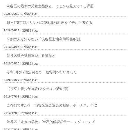
渋谷区の最新の児童生徒数と、そこから見えてくる課題
2026/06/10 に投稿された
幡ヶ谷2丁目オリンパス跡地建設計画をイチから考える
2026/06/13 に投稿された
９割の人が知らない「渋谷区土地利用調整条例」
2014/04/05 に投稿された
渋谷区議会議員選挙、政策など
2019/04/20 に投稿された
令和8年第2回定例会で一般質問を行いました
2026/06/27 に投稿された
【視察】青少年施設(アクティブ峰の原)
2019/07/09 に投稿された
ご存知ですか？ 渋谷区議会議員の報酬、ボーナス、年収
2014/12/23 に投稿された
渋谷区「未来の学校」PV私的解説①ラーニングコモンズ
2023/07/28 に投稿された