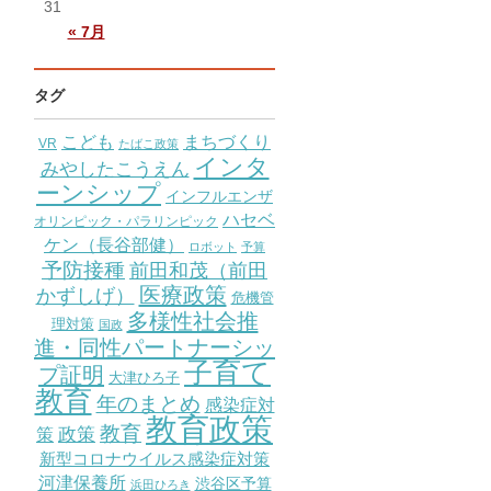
31
« 7月
タグ
こども
まちづくり
VR
たばこ政策
インタ
みやしたこうえん
ーンシップ
インフルエンザ
ハセベ
オリンピック・パラリンピック
ケン（長谷部健）
ロボット
予算
予防接種
前田和茂（前田
医療政策
かずしげ）
危機管
多様性社会推
理対策
国政
進・同性パートナーシッ
子育て
プ証明
大津ひろ子
教育
年のまとめ
感染症対
教育政策
教育
策
政策
新型コロナウイルス感染症対策
河津保養所
渋谷区予算
浜田ひろき