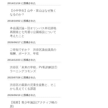
2014/11/16 に投稿された
【小中学生】山中・富山はなぜ無く
なるのか？
2018/10/02 に投稿された
本会議討論～旧オリンパス本社跡地
再開発と七号通り公園移設について
考えたこと
2026/06/17 に投稿された
ご存知ですか？ 渋谷区議会議員の
報酬、ボーナス、年収
2014/12/23 に投稿された
渋谷区「未来の学校」PV私的解説①
ラーニングコモンズ
2023/07/28 に投稿された
渋谷区の最新の児童生徒数と、そこ
から見えてくる課題
2026/06/10 に投稿された
【視察】青少年施設(アクティブ峰の
原)