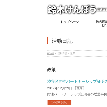
トップページ
渋谷区
ぽ
活動日記
HOME
»
活動日記 »
政策
政策
渋谷区同性パートナーシップ証明
2017年12月29日
政策
同性パートナーシップ証明書の返還事
この記事を読む