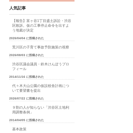
人気記事
【報告】富ヶ谷1丁目盛土訴訟・渋谷
区敗訴。仮の工事停止命令を出すよ
う地裁が決定
2026/04/04 に投稿された
荒川区の子育て事故予防施策の視察
2026/08/03 に投稿された
渋谷区議会議員・鈴木けんぽうプロ
フィール
2014/11/16 に投稿された
代々木大山公園の仮設校舎計画につ
いて要望書を提出
2026/07/22 に投稿された
９割の人が知らない「渋谷区土地利
用調整条例」
2014/04/05 に投稿された
基本政策