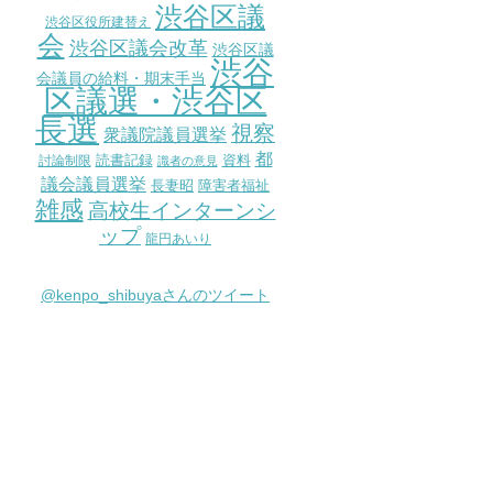
渋谷区議
渋谷区役所建替え
会
渋谷区議会改革
渋谷区議
渋谷
会議員の給料・期末手当
区議選・渋谷区
長選
視察
衆議院議員選挙
都
討論制限
読書記録
資料
識者の意見
議会議員選挙
長妻昭
障害者福祉
雑感
高校生インターンシ
ップ
龍円あいり
@kenpo_shibuyaさんのツイート