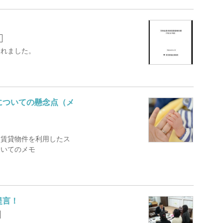
されました。
についての懸念点（メ
、賃貸物件を利用したス
ついてのメモ
提言！