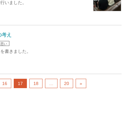
を行いました。
の考え
・思い
えを書きました。
16
17
18
…
20
»