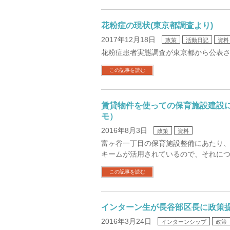
花粉症の現状(東京都調査より)
2017年12月18日
政策
活動日記
資料
花粉症患者実態調査が東京都から公表
この記事を読む
賃貸物件を使っての保育施設建設
モ）
2016年8月3日
政策
資料
富ヶ谷一丁目の保育施設整備にあたり
キームが活用されているので、それに
この記事を読む
インターン生が長谷部区長に政策
2016年3月24日
インターンシップ
政策