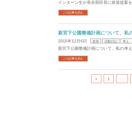
インターン生が長谷部区長に政策提案
この記事を読む
新宮下公園整備計画について、私
2015年12月6日
政策
活動日記
考え
新宮下公園整備計画について、私の考
この記事を読む
«
1
…