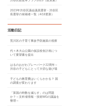
渋谷区政改革プラン2023（政策集）
2023年渋谷区議会議員選挙・渋谷区
長選挙の候補者一覧（4/18更新）
活動日記
荒川区の子育て事故予防施策の視察
代々木大山公園の仮設校舎計画につ
いて要望書を提出
はるのおがわプレーパーク22周年～
渋谷の子どもにとって大切な遊び場
子どもの教育費はいくらかかる？ 国
の調査が変わります
「算国の時数を減らす」のは問題
か？～文科省情報・技術WGの議論を
整理～